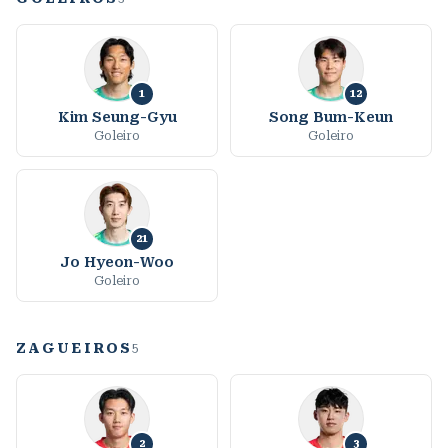
1
12
Kim Seung-Gyu
Song Bum-Keun
Goleiro
Goleiro
21
Jo Hyeon-Woo
Goleiro
ZAGUEIROS
5
2
3