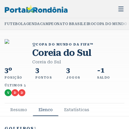
FUTEBOL
AGENDA
CAMPEONATO BRASILEIRO
COPA DO MUNDO 
COPA DO MUNDO DA FIFA™
Coreia do Sul
Coreia do Sul
3º
3
3
-1
POSIÇÃO
PONTOS
JOGOS
SALDO
ÚLTIMOS 5
V
D
D
Resumo
Elenco
Estatísticas
GOLEIROS
3