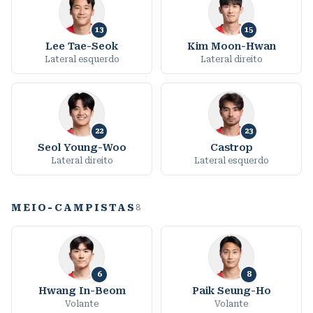
13
15
Lee Tae-Seok
Kim Moon-Hwan
Lateral esquerdo
Lateral direito
22
23
Seol Young-Woo
Castrop
Lateral direito
Lateral esquerdo
MEIO-CAMPISTAS
8
6
8
Hwang In-Beom
Paik Seung-Ho
Volante
Volante