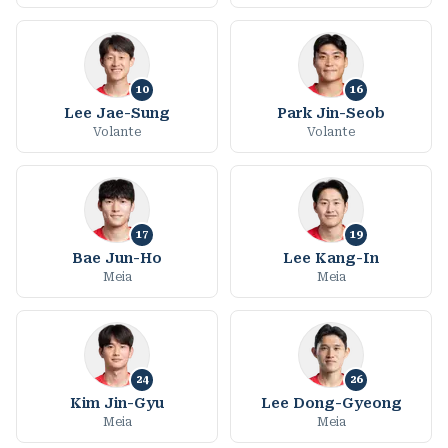
10
16
Lee Jae-Sung
Park Jin-Seob
Volante
Volante
17
19
Bae Jun-Ho
Lee Kang-In
Meia
Meia
24
26
Kim Jin-Gyu
Lee Dong-Gyeong
Meia
Meia