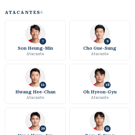
ATACANTES
6
7
9
Son Heung-Min
Cho Gue-Sung
Atacante
Atacante
11
18
Hwang Hee-Chan
Oh Hyeon-Gyu
Atacante
Atacante
20
25