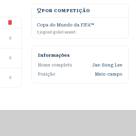
POR COMPETIÇÃO
Copa do Mundo da FIFA™
2
jogos
0
gols
0
assist.
0
Informações
0
Nome completo
Jae-Song Lee
Posição
Meio-campo
0