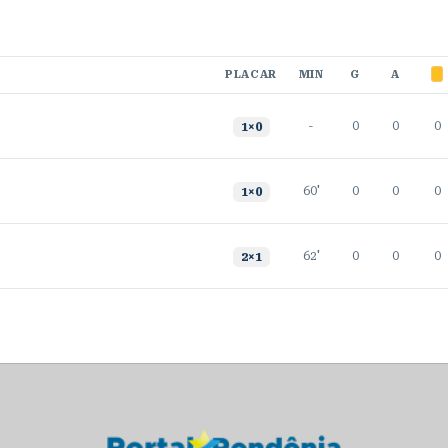
PLACAR
MIN
G
A
-
0
0
0
1
×
0
60'
0
0
0
1
×
0
62'
0
0
0
2
×
1