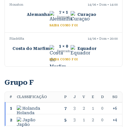
Houston
14/06 • Dom • 14:00
7
×
1
Alemanha
Curaçao
Encerrado
SAIBA COMO FOI
Filadélfia
14/06 • Dom • 20:00
1
×
0
Costa do Marfim
Equador
Encerrado
SAIBA COMO FOI
Grupo F
#
CLASSIFICAÇÃO
P
J
V
E
D
SG
1
Holanda
7
3
2
1
0
+6
2
Japão
5
3
1
2
0
+4