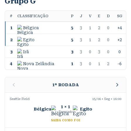
Grupo G
#
CLASSIFICAÇÃO
P
J
V
E
D
SG
1
Bélgica
5
3
1
2
0
+4
2
Egito
5
3
1
2
0
+2
3
Irã
3
3
0
3
0
0
4
Nova Zelândia
1
3
0
1
2
-6
1
ª RODADA
Seattle Field
15/06 • Seg • 16:00
1
×
1
Bélgica
Egito
Encerrado
SAIBA COMO FOI