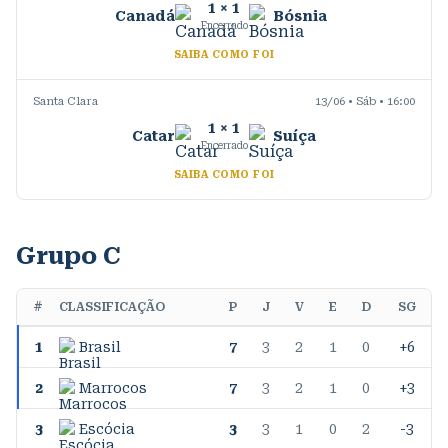
1
×
1
Canadá
Bósnia
Encerrado
SAIBA COMO FOI
Santa Clara
13/06 • Sáb • 16:00
1
×
1
Catar
Suíça
Encerrado
SAIBA COMO FOI
Grupo C
#
CLASSIFICAÇÃO
P
J
V
E
D
SG
1
Brasil
7
3
2
1
0
+6
2
Marrocos
7
3
2
1
0
+3
3
Escócia
3
3
1
0
2
-3