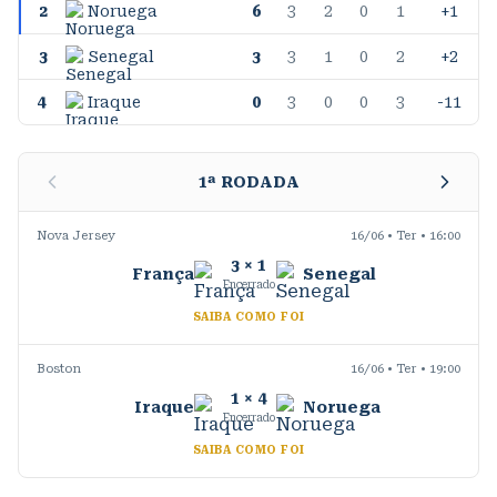
2
Noruega
6
3
2
0
1
+1
3
Senegal
3
3
1
0
2
+2
4
Iraque
0
3
0
0
3
-11
1
ª RODADA
Nova Jersey
16/06 • Ter • 16:00
3
×
1
França
Senegal
Encerrado
SAIBA COMO FOI
Boston
16/06 • Ter • 19:00
1
×
4
Iraque
Noruega
Encerrado
SAIBA COMO FOI