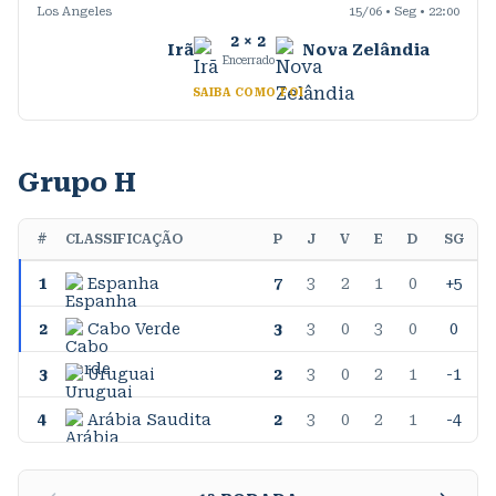
Los Angeles
15/06 • Seg • 22:00
2
×
2
Irã
Nova Zelândia
Encerrado
SAIBA COMO FOI
Grupo H
#
CLASSIFICAÇÃO
P
J
V
E
D
SG
1
Espanha
7
3
2
1
0
+5
2
Cabo Verde
3
3
0
3
0
0
3
Uruguai
2
3
0
2
1
-1
4
Arábia Saudita
2
3
0
2
1
-4