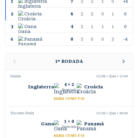
1
Inglaterra
7
3
2
1
0
+4
2
Croácia
6
3
2
0
1
0
3
Gana
4
3
1
1
1
0
4
Panamá
0
3
0
0
3
-4
1
ª RODADA
Dallas
17/06 • Qua • 17:00
4
×
2
Inglaterra
Croácia
Encerrado
SAIBA COMO FOI
Toronto Field
17/06 • Qua • 20:00
1
×
0
Gana
Panamá
Encerrado
SAIBA COMO FOI