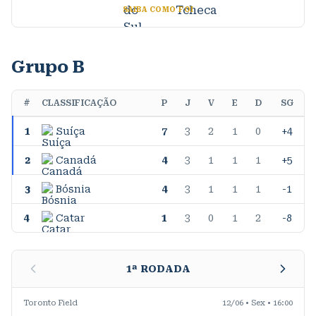
SAIBA COMO FOI
Grupo B
#
CLASSIFICAÇÃO
P
J
V
E
D
SG
1
Suíça
7
3
2
1
0
+4
2
Canadá
4
3
1
1
1
+5
3
Bósnia
4
3
1
1
1
-1
4
Catar
1
3
0
1
2
-8
1
ª RODADA
Toronto Field
12/06 • Sex • 16:00