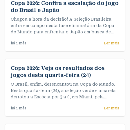
Copa 2026: Confira a escalação do jogo
do Brasil e Japão
Chegou a hora da decisão! A Seleção Brasileira
entra em campo nesta fase eliminatória da Copa
do Mundo para enfrentar o Japão em busca de
uma vaga nas oitavas de final. A partida acontece
há 1 mês
Ler mais
às 13h (horário de Rondônia). A partir de agora,
não há espaço para erros: quem vencer avança, e
quem perder se
Copa 2026: Veja os resultados dos
jogos desta quarta-feira (24)
O Brasil, enfim, desencantou na Copa do Mundo.
Nesta quarta-feira (24), a seleção verde e amarela
derrotou a Escócia por 3 a 0, em Miami, pela
terceira e última rodada do Grupo C. De quebra,
há 1 mês
Ler mais
garantiu o primeiro objetivo do Mundial, que era
terminar o grupo na liderança, com sete pontos. >>
Veja os resultados dos jogos