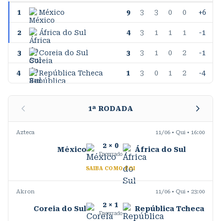
1
México
9
3
3
0
0
+6
2
África do Sul
4
3
1
1
1
-1
3
Coreia do Sul
3
3
1
0
2
-1
4
República Tcheca
1
3
0
1
2
-4
1
ª RODADA
Azteca
11/06 • Qui • 16:00
2
×
0
México
África do Sul
Encerrado
SAIBA COMO FOI
Akron
11/06 • Qui • 23:00
2
×
1
Coreia do Sul
República Tcheca
Encerrado