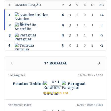
#
CLASSIFICAÇÃO
P
J
V
E
D
SG
1
Estados Unidos
6
3
2
0
1
+4
2
Austrália
4
3
1
1
1
0
3
Paraguai
4
3
1
1
1
-2
4
Turquia
3
3
1
0
2
-2
1
ª RODADA
Los Angeles
12/06 • Sex • 22:00
4
×
1
Estados Unidos
Paraguai
Encerrado
SAIBA COMO FOI
Vancouver Place
14/06 • Dom • 01:00