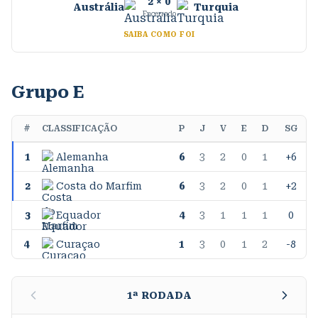
2
×
0
Austrália
Turquia
Encerrado
SAIBA COMO FOI
Grupo E
#
CLASSIFICAÇÃO
P
J
V
E
D
SG
1
Alemanha
6
3
2
0
1
+6
2
Costa do Marfim
6
3
2
0
1
+2
3
Equador
4
3
1
1
1
0
4
Curaçao
1
3
0
1
2
-8
1
ª RODADA