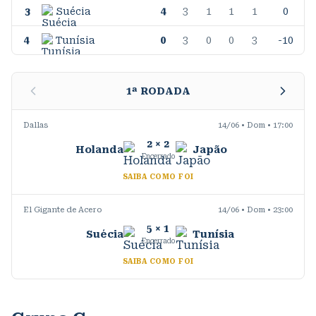
3
Suécia
4
3
1
1
1
0
4
Tunísia
0
3
0
0
3
-10
1
ª RODADA
Dallas
14/06 • Dom • 17:00
2
×
2
Holanda
Japão
Encerrado
SAIBA COMO FOI
El Gigante de Acero
14/06 • Dom • 23:00
5
×
1
Suécia
Tunísia
Encerrado
SAIBA COMO FOI