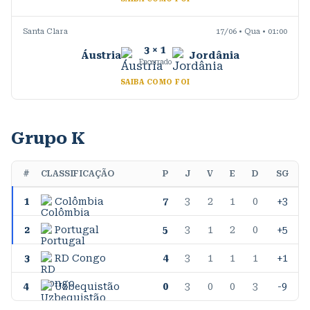
Santa Clara
17/06 • Qua • 01:00
3
×
1
Áustria
Jordânia
Encerrado
SAIBA COMO FOI
Grupo K
#
CLASSIFICAÇÃO
P
J
V
E
D
SG
1
Colômbia
7
3
2
1
0
+3
2
Portugal
5
3
1
2
0
+5
3
RD Congo
4
3
1
1
1
+1
4
Uzbequistão
0
3
0
0
3
-9