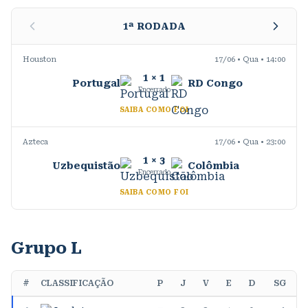
1
ª RODADA
Houston
17/06 • Qua • 14:00
1
×
1
Portugal
RD Congo
Encerrado
SAIBA COMO FOI
Azteca
17/06 • Qua • 23:00
1
×
3
Uzbequistão
Colômbia
Encerrado
SAIBA COMO FOI
Grupo L
#
CLASSIFICAÇÃO
P
J
V
E
D
SG