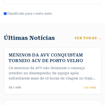
Classificado para o mata-mata
Últimas Notícias
VER TODAS →
MENINOS DA AVV CONQUISTAM
TORNEIO ACV DE PORTO VELHO
Os meninos da AVV não deixaram o cansaço
interferi no desempenho da equipe após
enfrentarem mais de 10 horas de viagem no trajeto
até a capital e de maneira convincente
há 1 mês
Ler mais
conquistaram o título da competição de forma
invicta. Nossos meninos do sub 16 fizeram uma
final muito emocionante e testaram o nervo da
equipe feminina