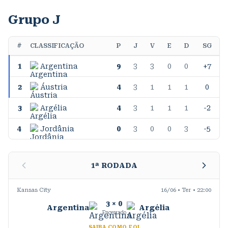
Grupo J
#
CLASSIFICAÇÃO
P
J
V
E
D
SG
1
Argentina
9
3
3
0
0
+7
2
Áustria
4
3
1
1
1
0
3
Argélia
4
3
1
1
1
-2
4
Jordânia
0
3
0
0
3
-5
1
ª RODADA
Kansas City
16/06 • Ter • 22:00
3
×
0
Argentina
Argélia
Encerrado
SAIBA COMO FOI