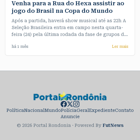
Venha para a Rua do Hexa assistir ao
jogo do Brasil na Copa do Mundo
Após a partida, haverá show musical até as 22h A
Seleção Brasileira entra em campo nesta quarta-
feira (24) pela última rodada da fase de grupos da
Copa do Mundo FIFA 2026. A bola rola a partir das
há 1 mês
Ler mais
18h, com transmissão ao vivo em telões instalados
na Rua do Hexa. Antes da partida, o público
poderá
Política
Nacional
Mundo
Polícia
Geral
Expediente
Contato
Anuncie
© 2026 Portal Rondonia
·
Powered By
FutNews