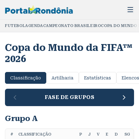
FUTEBOL
AGENDA
CAMPEONATO BRASILEIRO
COPA DO MUNDO 
Copa do Mundo da FIFA™
2026
Classificação
Artilharia
Estatísticas
Elenco
FASE DE GRUPOS
Grupo A
#
CLASSIFICAÇÃO
P
J
V
E
D
SG