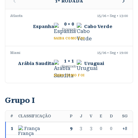
1
ª RODADA
Atlanta
15/06 • Seg • 13:00
0
×
0
Espanha
Cabo Verde
Encerrado
SAIBA COMO FOI
Miami
15/06 • Seg • 19:00
1
×
1
Arábia Saudita
Uruguai
Encerrado
SAIBA COMO FOI
Grupo I
#
CLASSIFICAÇÃO
P
J
V
E
D
SG
1
França
9
3
3
0
0
+8