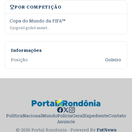
POR COMPETIÇÃO
Copa do Mundo da FIFA™
0
jogos
0
gols
0
assist.
Informações
Posição
Goleiro
Política
Nacional
Mundo
Polícia
Geral
Expediente
Contato
Anuncie
© 2026 Portal Rondonia
·
Powered By
FutNews