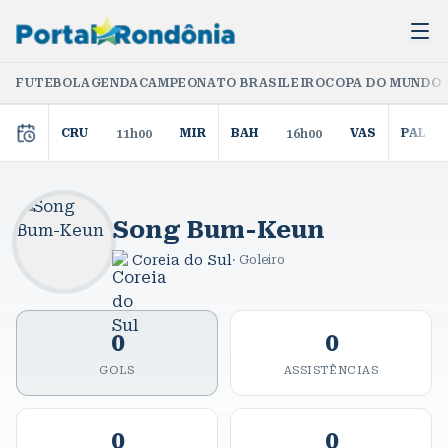
FUTEBOL
AGENDA
CAMPEONATO BRASILEIRO
COPA DO MUNDO 
CRU
MIR
BAH
VAS
PAL
11h00
16h00
Song Bum-Keun
Coreia do Sul
·
Goleiro
0
0
GOLS
ASSISTÊNCIAS
0
0