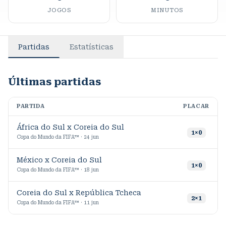
JOGOS
MINUTOS
Partidas
Estatísticas
Últimas partidas
PARTIDA
PLACAR
M
África do Sul x Coreia do Sul
1
×
0
Copa do Mundo da FIFA™ · 24 jun
México x Coreia do Sul
1
×
0
Copa do Mundo da FIFA™ · 18 jun
Coreia do Sul x República Tcheca
2
×
1
Copa do Mundo da FIFA™ · 11 jun