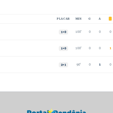
PLACAR
MIN
G
A
100'
0
0
0
1
×
0
100'
0
0
1
1
×
0
90'
0
1
0
2
×
1