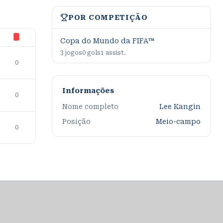
POR COMPETIÇÃO
Copa do Mundo da FIFA™
3
jogos
0
gols
1
assist.
0
Informações
0
Nome completo
Lee Kangin
Posição
Meio-campo
0