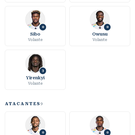
0
0
Sibo
Owusu
Volante
Volante
3
Yirenkyi
Volante
ATACANTES
9
0
0