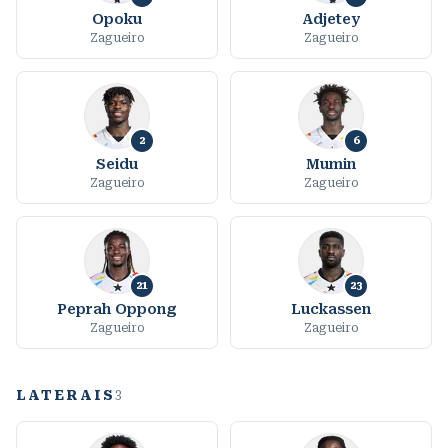
Opoku
Adjetey
Zagueiro
Zagueiro
2
6
Seidu
Mumin
Zagueiro
Zagueiro
21
23
Peprah Oppong
Luckassen
Zagueiro
Zagueiro
LATERAIS
3