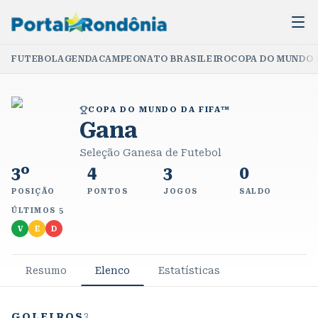
FUTEBOL
AGENDA
CAMPEONATO BRASILEIRO
COPA DO MUNDO 
COPA DO MUNDO DA FIFA™
Gana
Seleção Ganesa de Futebol
3º
4
3
0
POSIÇÃO
PONTOS
JOGOS
SALDO
ÚLTIMOS 5
V
E
D
Resumo
Elenco
Estatísticas
GOLEIROS
3