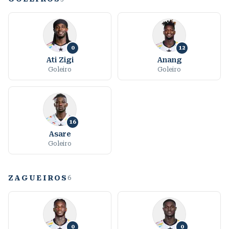
0
12
Ati Zigi
Anang
Goleiro
Goleiro
16
Asare
Goleiro
ZAGUEIROS
6
0
0