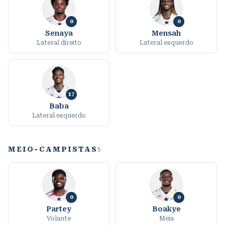
0
0
Senaya
Mensah
Lateral direito
Lateral esquerdo
17
Baba
Lateral esquerdo
MEIO-CAMPISTAS
5
0
0
Partey
Boakye
Volante
Meia