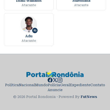
Iñaki Williams
Sulemana
Atacante
Atacante
25
Adu
Atacante
Política
Nacional
Mundo
Polícia
Geral
Expediente
Contato
Anuncie
© 2026 Portal Rondonia
·
Powered By
FutNews