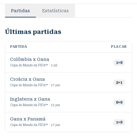
Partidas
Estatísticas
Últimas partidas
PARTIDA
PLACAR
M
Colômbia x Gana
9
1
×
0
Copa do Mundo da FIFA™ · 3 jul
Croácia x Gana
9
2
×
1
Copa do Mundo da FIFA™ · 27 jun
Inglaterra x Gana
9
0
×
0
Copa do Mundo da FIFA™ · 23 jun
Gana x Panamá
5
1
×
0
Copa do Mundo da FIFA™ · 17 jun