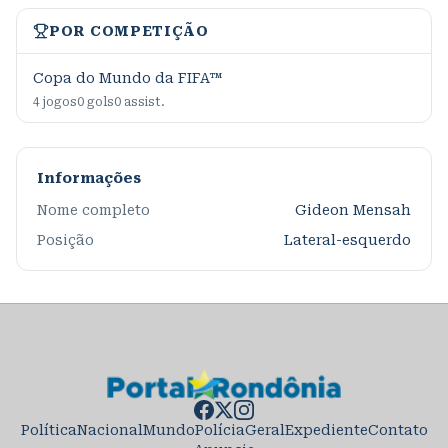
POR COMPETIÇÃO
Copa do Mundo da FIFA™
4
jogos
0
gols
0
assist.
Informações
Nome completo
Gideon Mensah
Posição
Lateral-esquerdo
Política
Nacional
Mundo
Polícia
Geral
Expediente
Contato