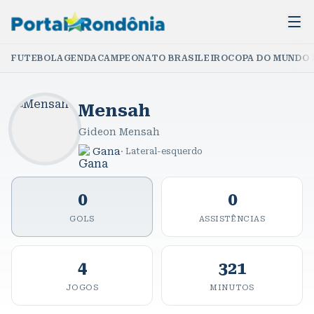
FUTEBOL
AGENDA
CAMPEONATO BRASILEIRO
COPA DO MUNDO 
Mensah
Gideon Mensah
Gana
·
Lateral-esquerdo
0
0
GOLS
ASSISTÊNCIAS
4
321
JOGOS
MINUTOS