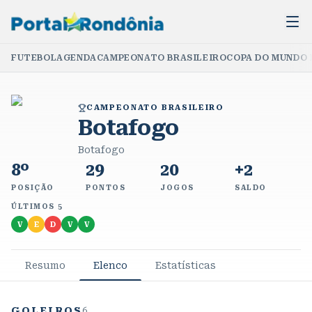
FUTEBOL
AGENDA
CAMPEONATO BRASILEIRO
COPA DO MUNDO 
CAMPEONATO BRASILEIRO
Botafogo
Botafogo
8º
29
20
+2
POSIÇÃO
PONTOS
JOGOS
SALDO
ÚLTIMOS 5
V
E
D
V
V
Resumo
Elenco
Estatísticas
GOLEIROS
6