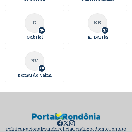
G
KB
36
37
Gabriel
K. Barría
BV
80
Bernardo Valim
Política
Nacional
Mundo
Polícia
Geral
Expediente
Contato