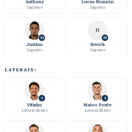
Anthony
Lucas Monzón
Zagueiro
Zagueiro
H
34
63
Justino
Herick
Zagueiro
Zagueiro
LATERAIS
9
2
4
Vitinho
Mateo Ponte
Lateral direito
Lateral direito