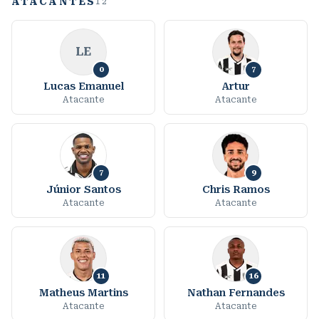
ATACANTES
12
LE
0
7
Lucas Emanuel
Artur
Atacante
Atacante
7
9
Júnior Santos
Chris Ramos
Atacante
Atacante
11
16
Matheus Martins
Nathan Fernandes
Atacante
Atacante