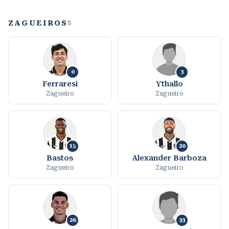
ZAGUEIROS
8
0
3
Ferraresi
Ythallo
Zagueiro
Zagueiro
15
20
Bastos
Alexander Barboza
Zagueiro
Zagueiro
26
33