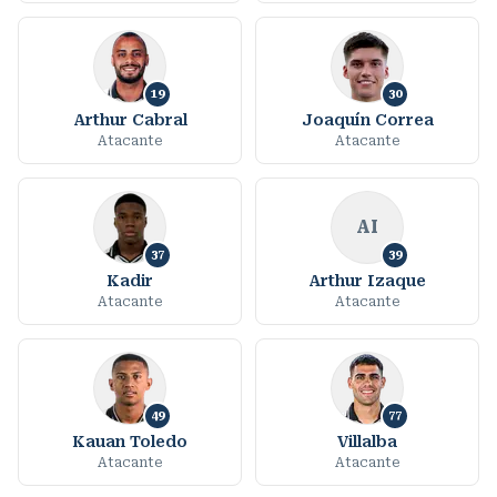
19
30
Arthur Cabral
Joaquín Correa
Atacante
Atacante
AI
37
39
Kadir
Arthur Izaque
Atacante
Atacante
49
77
Kauan Toledo
Villalba
Atacante
Atacante