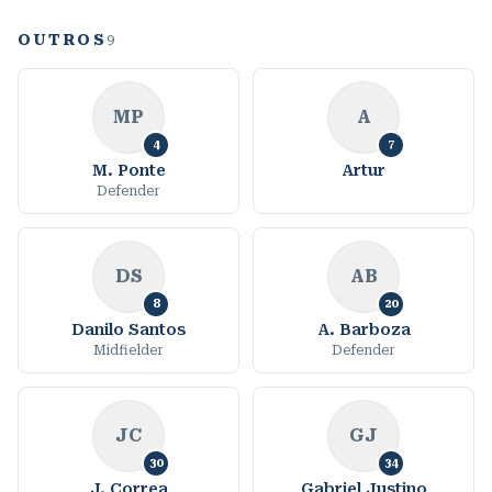
OUTROS
9
MP
A
4
7
M. Ponte
Artur
Defender
DS
AB
8
20
Danilo Santos
A. Barboza
Midfielder
Defender
JC
GJ
30
34
J. Correa
Gabriel Justino