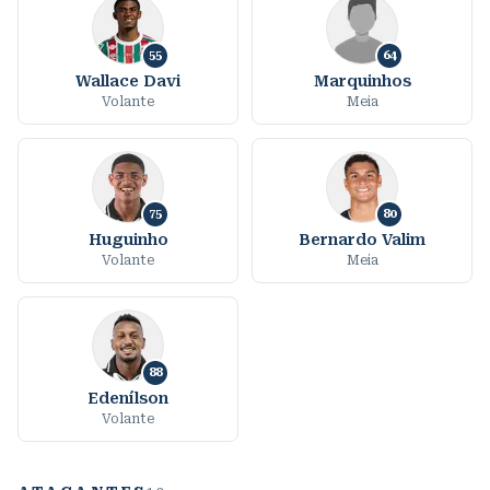
55
64
Wallace Davi
Marquinhos
Volante
Meia
75
80
Huguinho
Bernardo Valim
Volante
Meia
88
Edenílson
Volante