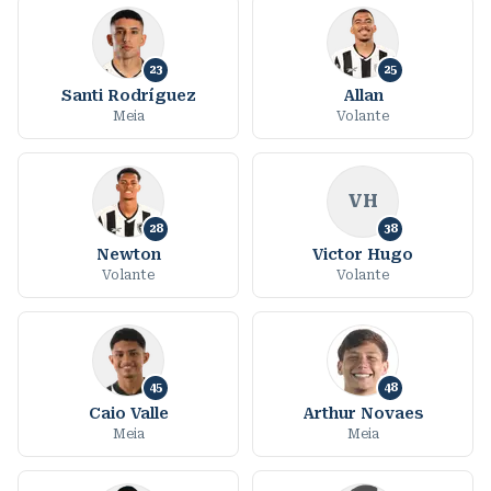
23
25
Santi Rodríguez
Allan
Meia
Volante
VH
28
38
Newton
Victor Hugo
Volante
Volante
45
48
Caio Valle
Arthur Novaes
Meia
Meia