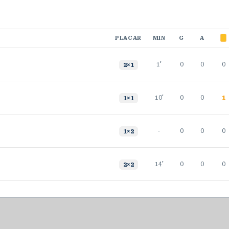
PLACAR
MIN
G
A
1'
0
0
0
2
×
1
10'
0
0
1
1
×
1
-
0
0
0
1
×
2
14'
0
0
0
2
×
2