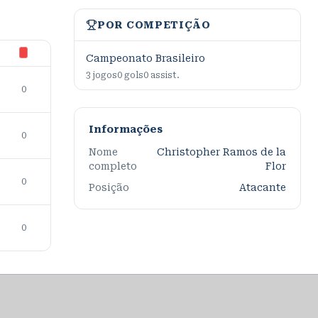
POR COMPETIÇÃO
Campeonato Brasileiro
3
jogos
0
gols
0
assist.
0
Informações
0
Nome
Christopher Ramos de la
completo
Flor
0
Posição
Atacante
0