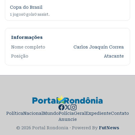
Copa do Brasil
1
jogos
0
gols
0
assist.
Informações
Nome completo
Carlos Joaquín Correa
Posição
Atacante
Política
Nacional
Mundo
Polícia
Geral
Expediente
Contato
Anuncie
© 2026 Portal Rondonia
·
Powered By
FutNews