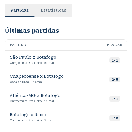
Partidas
Estatísticas
Últimas partidas
PARTIDA
PLACAR
M
São Paulo x Botafogo
1
1
×
1
Campeonato Brasileiro · 23 mai
Chapecoense x Botafogo
3
2
×
0
Copa do Brasil · 14 mai
Atlético-MG x Botafogo
1
×
1
Campeonato Brasileiro · 10 mai
Botafogo x Remo
1
1
×
2
Campeonato Brasileiro · 2 mai