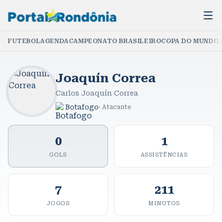
FUTEBOL
AGENDA
CAMPEONATO BRASILEIRO
COPA DO MUNDO 
Joaquín Correa
Carlos Joaquín Correa
Botafogo
·
Atacante
0
1
GOLS
ASSISTÊNCIAS
7
211
JOGOS
MINUTOS