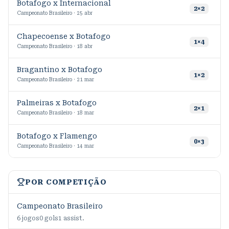
Botafogo x Internacional
2
2
×
2
Campeonato Brasileiro · 25 abr
Chapecoense x Botafogo
3
1
×
4
Campeonato Brasileiro · 18 abr
Bragantino x Botafogo
9
1
×
2
Campeonato Brasileiro · 21 mar
Palmeiras x Botafogo
1
2
×
1
Campeonato Brasileiro · 18 mar
Botafogo x Flamengo
0
×
3
Campeonato Brasileiro · 14 mar
POR COMPETIÇÃO
Campeonato Brasileiro
6
jogos
0
gols
1
assist.