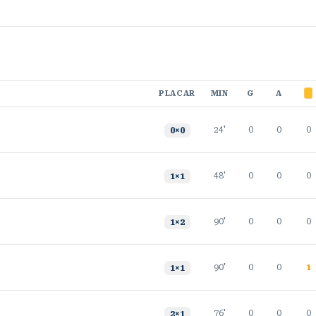
PLACAR
MIN
G
A
24'
0
0
0
0
×
0
48'
0
0
0
1
×
1
90'
0
0
0
1
×
2
90'
0
0
1
1
×
1
76'
0
0
0
2
×
1