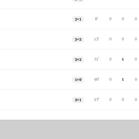
8'
0
0
0
3
×
1
13'
0
0
0
3
×
2
71'
0
1
0
2
×
2
90'
0
1
0
1
×
0
27'
0
0
0
2
×
1