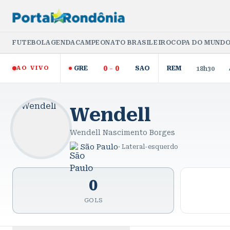
FUTEBOL
AGENDA
CAMPEONATO BRASILEIRO
COPA DO MUNDO
0
-
0
AO VIVO
GRE
SAO
REM
18h30
Wendell
Wendell Nascimento Borges
São Paulo
·
Lateral-esquerdo
0
GOLS