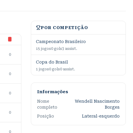
POR COMPETIÇÃO
Campeonato Brasileiro
15
jogos
0
gols
3
assist.
0
Copa do Brasil
1
jogos
0
gols
0
assist.
0
Informações
0
Nome
Wendell Nascimento
completo
Borges
0
Posição
Lateral-esquerdo
0