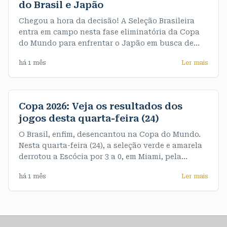
do Brasil e Japão
Chegou a hora da decisão! A Seleção Brasileira
entra em campo nesta fase eliminatória da Copa
do Mundo para enfrentar o Japão em busca de
uma vaga nas oitavas de final. A partida acontece
há 1 mês
Ler mais
às 13h (horário de Rondônia). A partir de agora,
não há espaço para erros: quem vencer avança, e
quem perder se
Copa 2026: Veja os resultados dos
jogos desta quarta-feira (24)
O Brasil, enfim, desencantou na Copa do Mundo.
Nesta quarta-feira (24), a seleção verde e amarela
derrotou a Escócia por 3 a 0, em Miami, pela
terceira e última rodada do Grupo C. De quebra,
há 1 mês
Ler mais
garantiu o primeiro objetivo do Mundial, que era
terminar o grupo na liderança, com sete pontos. >>
Veja os resultados dos jogos