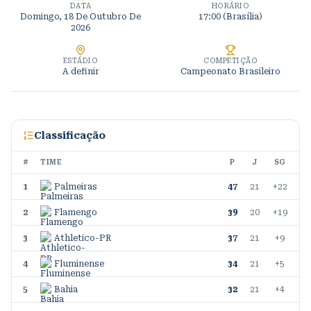
DATA
HORÁRIO
Domingo, 18 De Outubro De
17:00 (Brasília)
2026
ESTÁDIO
COMPETIÇÃO
A definir
Campeonato Brasileiro
Classificação
#
TIME
P
J
SG
1
Palmeiras
47
21
+22
2
Flamengo
39
20
+19
3
Athletico-PR
37
21
+9
4
Fluminense
34
21
+5
5
Bahia
32
21
+4