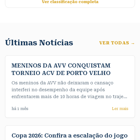
Ver classificação completa
Últimas Notícias
VER TODAS →
MENINOS DA AVV CONQUISTAM
TORNEIO ACV DE PORTO VELHO
Os meninos da AVV não deixaram o cansaço
interferi no desempenho da equipe após
enfrentarem mais de 10 horas de viagem no trajeto
até a capital e de maneira convincente
há 1 mês
Ler mais
conquistaram o título da competição de forma
invicta. Nossos meninos do sub 16 fizeram uma
final muito emocionante e testaram o nervo da
equipe feminina
Copa 2026: Confira a escalação do jogo