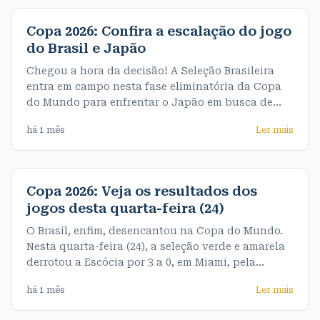
final muito emocionante e testaram o nervo da
equipe feminina
Copa 2026: Confira a escalação do jogo
do Brasil e Japão
Chegou a hora da decisão! A Seleção Brasileira
entra em campo nesta fase eliminatória da Copa
do Mundo para enfrentar o Japão em busca de
uma vaga nas oitavas de final. A partida acontece
há 1 mês
Ler mais
às 13h (horário de Rondônia). A partir de agora,
não há espaço para erros: quem vencer avança, e
quem perder se
Copa 2026: Veja os resultados dos
jogos desta quarta-feira (24)
O Brasil, enfim, desencantou na Copa do Mundo.
Nesta quarta-feira (24), a seleção verde e amarela
derrotou a Escócia por 3 a 0, em Miami, pela
terceira e última rodada do Grupo C. De quebra,
há 1 mês
Ler mais
garantiu o primeiro objetivo do Mundial, que era
terminar o grupo na liderança, com sete pontos. >>