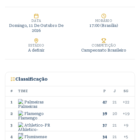
DATA
HORÁRIO
Domingo, 11 De Outubro De
17:00 (Brasília)
2026
ESTÁDIO
COMPETIÇÃO
A definir
Campeonato Brasileiro
Classificação
#
TIME
P
J
SG
1
Palmeiras
47
21
+22
2
Flamengo
39
20
+19
3
Athletico-PR
37
21
+9
4
Fluminense
34
21
+5