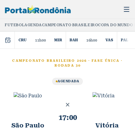
FUTEBOL
AGENDA
CAMPEONATO BRASILEIRO
COPA DO MUNDO 
CRU
MIR
BAH
VAS
PAL
11h00
16h00
CAMPEONATO BRASILEIRO 2026
·
FASE ÚNICA
·
RODADA 30
AGENDADA
×
17:00
São Paulo
Vitória