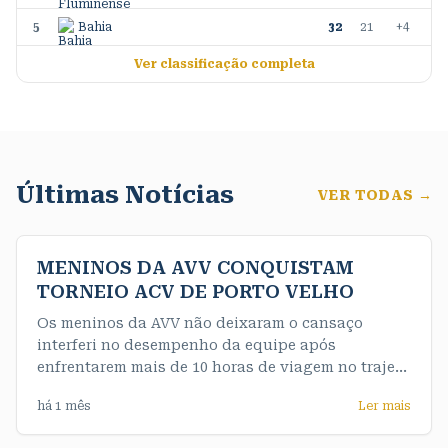
5
Bahia
32
21
+4
Ver classificação completa
Últimas Notícias
VER TODAS →
MENINOS DA AVV CONQUISTAM
TORNEIO ACV DE PORTO VELHO
Os meninos da AVV não deixaram o cansaço
interferi no desempenho da equipe após
enfrentarem mais de 10 horas de viagem no trajeto
até a capital e de maneira convincente
há 1 mês
Ler mais
conquistaram o título da competição de forma
invicta. Nossos meninos do sub 16 fizeram uma