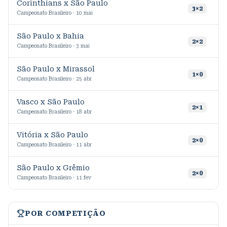
Corinthians x São Paulo
3
×
2
Campeonato Brasileiro · 10 mai
São Paulo x Bahia
2
×
2
Campeonato Brasileiro · 3 mai
São Paulo x Mirassol
2
1
×
0
Campeonato Brasileiro · 25 abr
Vasco x São Paulo
5
2
×
1
Campeonato Brasileiro · 18 abr
Vitória x São Paulo
1
2
×
0
Campeonato Brasileiro · 11 abr
São Paulo x Grêmio
2
×
0
Campeonato Brasileiro · 11 fev
POR COMPETIÇÃO