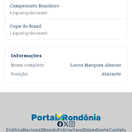
Campeonato Brasileiro
4
jogos
0
gols
0
assist.
Copa do Brasil
1
jogos
0
gols
0
assist.
Informações
Nome completo
Lucca Marques Alencar
Posição
Atacante
Política
Nacional
Mundo
Polícia
Geral
Expediente
Contato