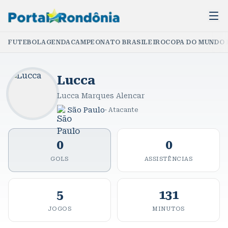
FUTEBOL
AGENDA
CAMPEONATO BRASILEIRO
COPA DO MUNDO 
Lucca
Lucca Marques Alencar
São Paulo
·
Atacante
0
0
GOLS
ASSISTÊNCIAS
5
131
JOGOS
MINUTOS