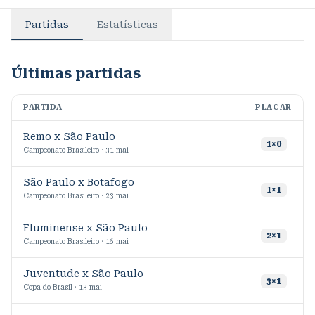
Partidas
Estatísticas
Últimas partidas
PARTIDA
PLACAR
M
Remo x São Paulo
1
1
×
0
Campeonato Brasileiro · 31 mai
São Paulo x Botafogo
1
×
1
Campeonato Brasileiro · 23 mai
Fluminense x São Paulo
2
×
1
Campeonato Brasileiro · 16 mai
Juventude x São Paulo
3
×
1
Copa do Brasil · 13 mai