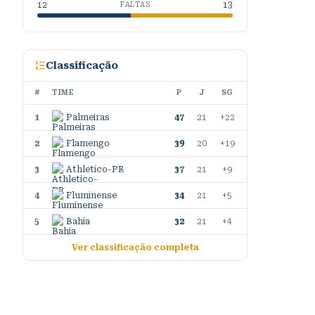
12
13
FALTAS
Classificação
#
TIME
P
J
SG
1
Palmeiras
47
21
+22
2
Flamengo
39
20
+19
3
Athletico-PR
37
21
+9
4
Fluminense
34
21
+5
5
Bahia
32
21
+4
Ver classificação completa