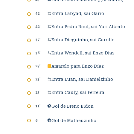
Entra Labyad, sai Garro
42
'
Entra Pedro Raul, sai Yuri Alberto
42
'
Entra Dieguinho, sai Carrillo
37
'
Entra Wendell, sai Enzo Díaz
36
'
Amarelo para Enzo Díaz
27
'
Entra Luan, sai Danielzinho
23
'
Entra Cauly, sai Ferreira
23
'
⚽
Gol de Breno Bidon
11
'
⚽
Gol de Matheuzinho
6
'