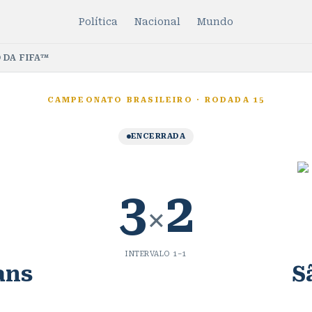
Política
Nacional
Mundo
 DA FIFA™
CAMPEONATO BRASILEIRO
·
RODADA 15
ENCERRADA
3
2
×
INTERVALO
1
–
1
ans
S