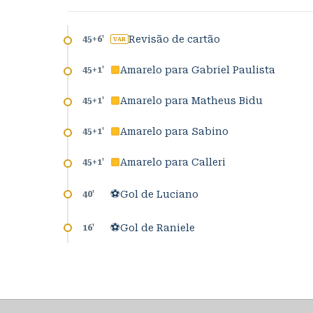
Revisão de cartão
45+6
'
VAR
Amarelo para Gabriel Paulista
45+1
'
Amarelo para Matheus Bidu
45+1
'
Amarelo para Sabino
45+1
'
Amarelo para Calleri
45+1
'
⚽
Gol de Luciano
40
'
⚽
Gol de Raniele
16
'