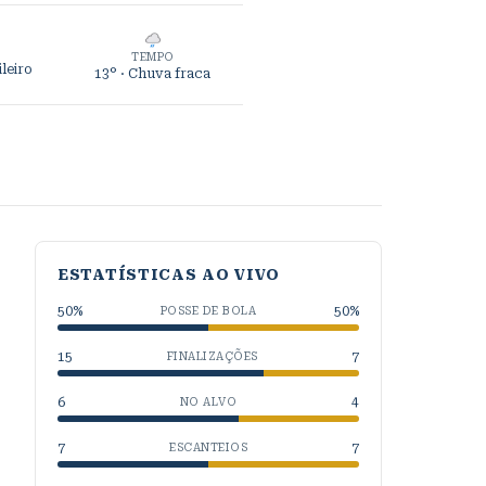
TEMPO
leiro
13°
· Chuva fraca
ESTATÍSTICAS AO VIVO
50
%
50
%
POSSE DE BOLA
15
7
FINALIZAÇÕES
6
4
NO ALVO
7
7
ESCANTEIOS