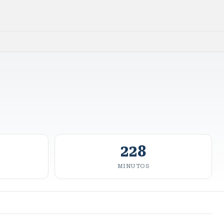
228
MINUTOS