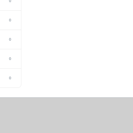
0
0
0
0
0