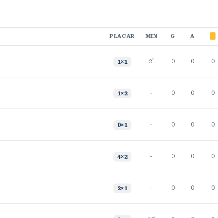
PLACAR
MIN
G
A
2'
0
0
0
1
×
1
-
0
0
0
1
×
2
-
0
0
0
0
×
1
-
0
0
0
4
×
2
-
0
0
0
2
×
1