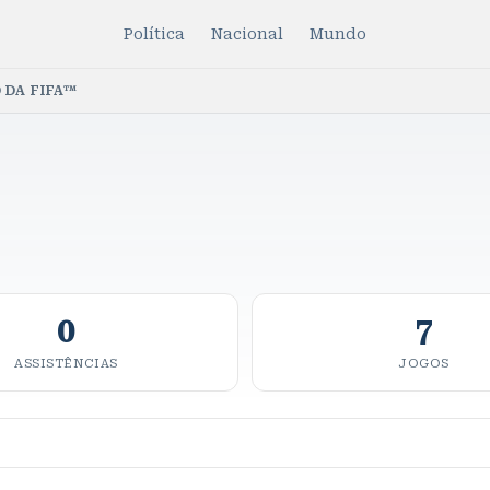
Política
Nacional
Mundo
 DA FIFA™
0
7
ASSISTÊNCIAS
JOGOS