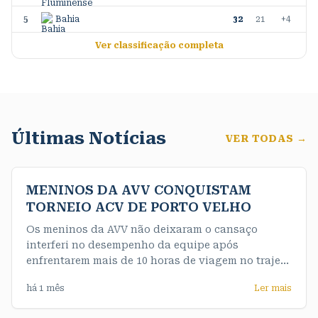
5
Bahia
32
21
+4
Ver classificação completa
Últimas Notícias
VER TODAS →
MENINOS DA AVV CONQUISTAM
TORNEIO ACV DE PORTO VELHO
Os meninos da AVV não deixaram o cansaço
interferi no desempenho da equipe após
enfrentarem mais de 10 horas de viagem no trajeto
até a capital e de maneira convincente
há 1 mês
Ler mais
conquistaram o título da competição de forma
invicta. Nossos meninos do sub 16 fizeram uma