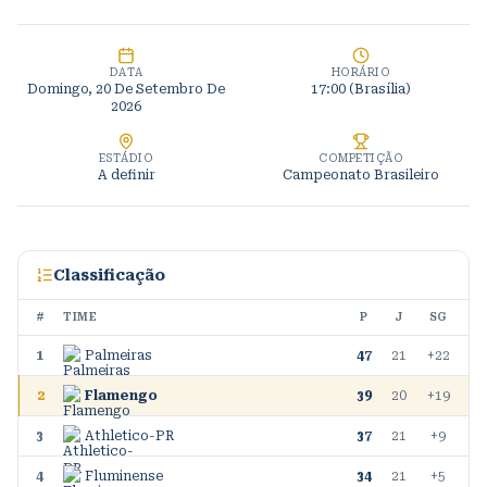
DATA
HORÁRIO
Domingo, 20 De Setembro De
17:00 (Brasília)
2026
ESTÁDIO
COMPETIÇÃO
A definir
Campeonato Brasileiro
Classificação
#
TIME
P
J
SG
1
Palmeiras
47
21
+22
2
Flamengo
39
20
+19
3
Athletico-PR
37
21
+9
4
Fluminense
34
21
+5