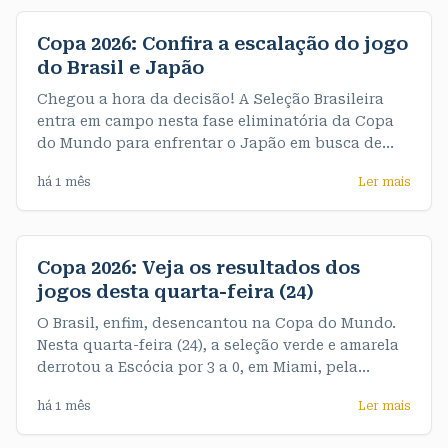
final muito emocionante e testaram o nervo da
equipe feminina
Copa 2026: Confira a escalação do jogo
do Brasil e Japão
Chegou a hora da decisão! A Seleção Brasileira
entra em campo nesta fase eliminatória da Copa
do Mundo para enfrentar o Japão em busca de
uma vaga nas oitavas de final. A partida acontece
há 1 mês
Ler mais
às 13h (horário de Rondônia). A partir de agora,
não há espaço para erros: quem vencer avança, e
quem perder se
Copa 2026: Veja os resultados dos
jogos desta quarta-feira (24)
O Brasil, enfim, desencantou na Copa do Mundo.
Nesta quarta-feira (24), a seleção verde e amarela
derrotou a Escócia por 3 a 0, em Miami, pela
terceira e última rodada do Grupo C. De quebra,
há 1 mês
Ler mais
garantiu o primeiro objetivo do Mundial, que era
terminar o grupo na liderança, com sete pontos. >>