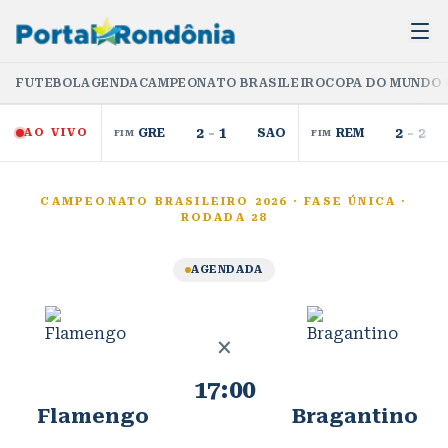
FUTEBOL
AGENDA
CAMPEONATO BRASILEIRO
COPA DO MUNDO 
2
-
1
2
-
2
AO VIVO
GRE
SAO
REM
FIM
FIM
CAMPEONATO BRASILEIRO 2026
·
FASE ÚNICA
·
RODADA 28
AGENDADA
×
17:00
Flamengo
Bragantino