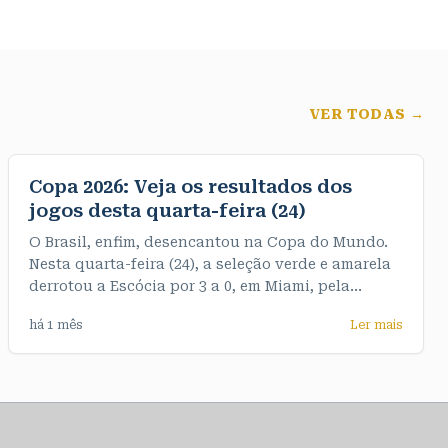
VER TODAS →
Copa 2026: Veja os resultados dos
jogos desta quarta-feira (24)
O Brasil, enfim, desencantou na Copa do Mundo.
Nesta quarta-feira (24), a seleção verde e amarela
derrotou a Escócia por 3 a 0, em Miami, pela
terceira e última rodada do Grupo C. De quebra,
há 1 mês
Ler mais
garantiu o primeiro objetivo do Mundial, que era
terminar o grupo na liderança, com sete pontos. >>
Veja os resultados dos jogos