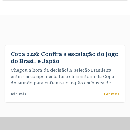
Copa 2026: Confira a escalação do jogo
do Brasil e Japão
Chegou a hora da decisão! A Seleção Brasileira
entra em campo nesta fase eliminatória da Copa
do Mundo para enfrentar o Japão em busca de
uma vaga nas oitavas de final. A partida acontece
há 1 mês
Ler mais
às 13h (horário de Rondônia). A partir de agora,
não há espaço para erros: quem vencer avança, e
quem perder se