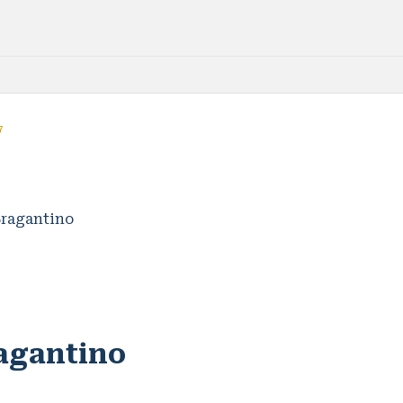
7
agantino