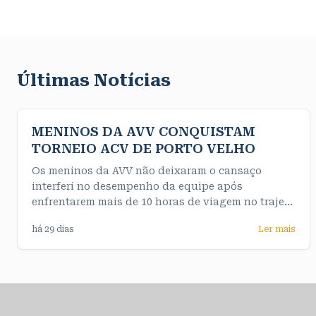
Últimas Notícias
MENINOS DA AVV CONQUISTAM
TORNEIO ACV DE PORTO VELHO
Os meninos da AVV não deixaram o cansaço
interferi no desempenho da equipe após
enfrentarem mais de 10 horas de viagem no trajeto
até a capital e de maneira convincente
há 29 dias
Ler mais
conquistaram o título da competição de forma
invicta. Nossos meninos do sub 16 fizeram uma
final muito emocionante e testaram o nervo da
equipe feminina