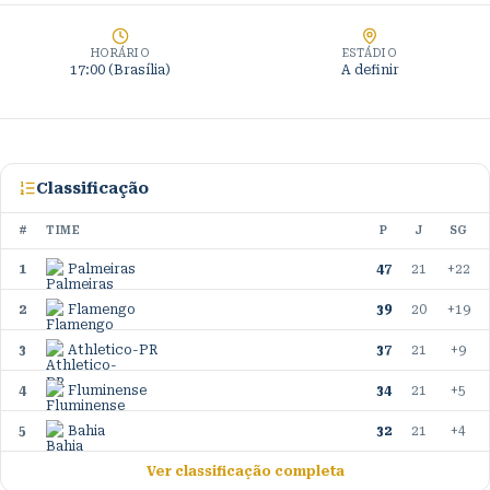
HORÁRIO
ESTÁDIO
17:00 (Brasília)
A definir
Classificação
#
TIME
P
J
SG
1
Palmeiras
47
21
+22
2
Flamengo
39
20
+19
3
Athletico-PR
37
21
+9
4
Fluminense
34
21
+5
5
Bahia
32
21
+4
Ver classificação completa