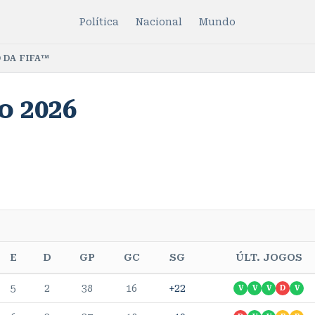
Política
Nacional
Mundo
 DA FIFA™
o
2026
E
D
GP
GC
SG
ÚLT. JOGOS
5
2
38
16
+22
V
V
V
D
V