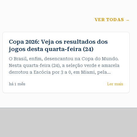
VER TODAS →
Copa 2026: Veja os resultados dos
jogos desta quarta-feira (24)
O Brasil, enfim, desencantou na Copa do Mundo.
Nesta quarta-feira (24), a seleção verde e amarela
derrotou a Escócia por 3 a 0, em Miami, pela
terceira e última rodada do Grupo C. De quebra,
há 1 mês
Ler mais
garantiu o primeiro objetivo do Mundial, que era
terminar o grupo na liderança, com sete pontos. >>
Veja os resultados dos jogos