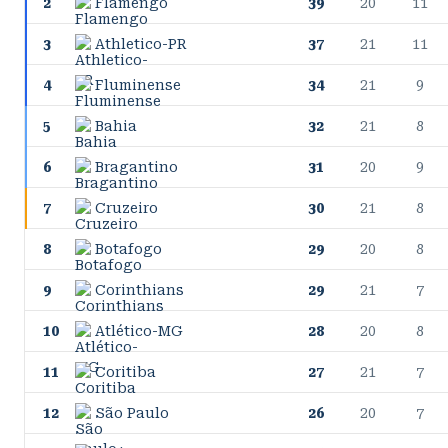
2
Flamengo
39
20
11
3
Athletico-PR
37
21
11
4
Fluminense
34
21
9
5
Bahia
32
21
8
6
Bragantino
31
20
9
7
Cruzeiro
30
21
8
8
Botafogo
29
20
8
9
Corinthians
29
21
7
10
Atlético-MG
28
20
8
11
Coritiba
27
21
7
12
São Paulo
26
20
7