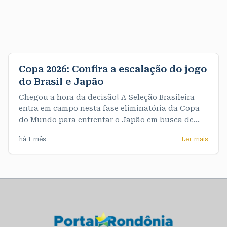
Copa 2026: Confira a escalação do jogo
do Brasil e Japão
Chegou a hora da decisão! A Seleção Brasileira
entra em campo nesta fase eliminatória da Copa
do Mundo para enfrentar o Japão em busca de
uma vaga nas oitavas de final. A partida acontece
há 1 mês
Ler mais
às 13h (horário de Rondônia). A partir de agora,
não há espaço para erros: quem vencer avança, e
quem perder se