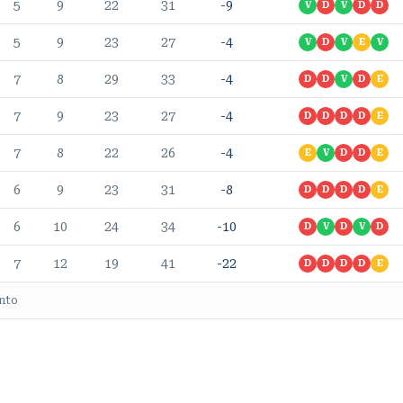
5
9
22
31
-9
V
D
V
D
D
5
9
23
27
-4
V
D
V
E
V
7
8
29
33
-4
D
D
V
D
E
7
9
23
27
-4
D
D
D
D
E
7
8
22
26
-4
E
V
D
D
E
6
9
23
31
-8
D
D
D
D
E
6
10
24
34
-10
D
V
D
V
D
7
12
19
41
-22
D
D
D
D
E
nto