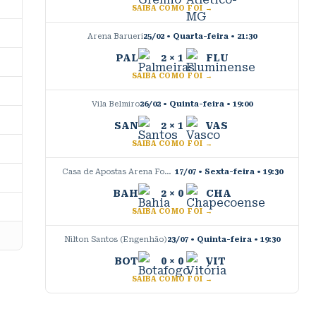
SAIBA COMO FOI →
Arena Barueri
25/02 • Quarta-feira
•
21:30
PAL
2
×
1
FLU
SAIBA COMO FOI →
Vila Belmiro
26/02 • Quinta-feira
•
19:00
SAN
2
×
1
VAS
SAIBA COMO FOI →
Casa de Apostas Arena Fonte Nova
17/07 • Sexta-feira
•
19:30
BAH
2
×
0
CHA
SAIBA COMO FOI →
Nilton Santos (Engenhão)
23/07 • Quinta-feira
•
19:30
BOT
0
×
0
VIT
SAIBA COMO FOI →