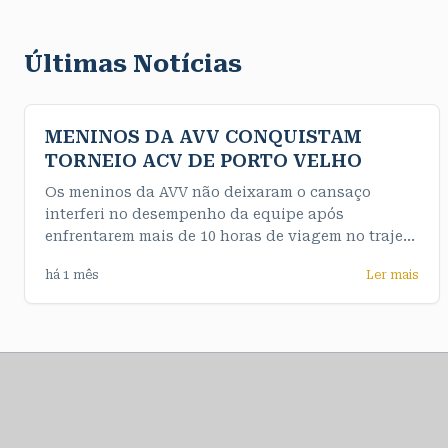
Últimas Notícias
MENINOS DA AVV CONQUISTAM
TORNEIO ACV DE PORTO VELHO
Os meninos da AVV não deixaram o cansaço
interferi no desempenho da equipe após
enfrentarem mais de 10 horas de viagem no trajeto
até a capital e de maneira convincente
há 1 mês
Ler mais
conquistaram o título da competição de forma
invicta. Nossos meninos do sub 16 fizeram uma
final muito emocionante e testaram o nervo da
equipe feminina