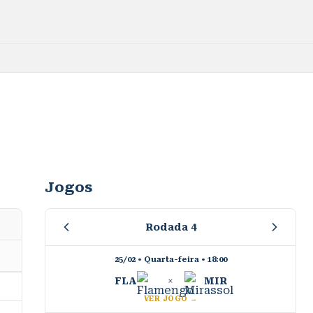
Jogos
Rodada
4
25/02 • Quarta-feira
•
18:00
FLA
×
MIR
VER JOGO →