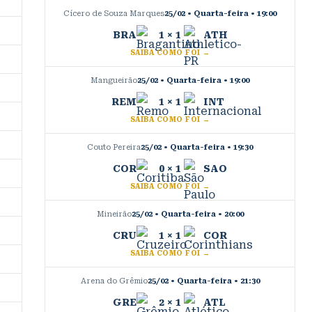
Cícero de Souza Marques
25/02 • Quarta-feira
•
19:00
BRA
1
×
1
ATH
SAIBA COMO FOI →
Mangueirão
25/02 • Quarta-feira
•
19:00
REM
1
×
1
INT
SAIBA COMO FOI →
Couto Pereira
25/02 • Quarta-feira
•
19:30
COR
0
×
1
SAO
SAIBA COMO FOI →
Mineirão
25/02 • Quarta-feira
•
20:00
CRU
1
×
1
COR
SAIBA COMO FOI →
Arena do Grêmio
25/02 • Quarta-feira
•
21:30
GRE
2
×
1
ATL