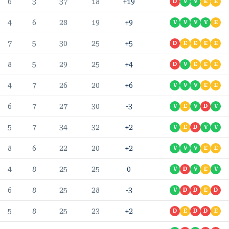
6
3
37
18
+19
D
V
V
E
E
4
6
28
19
+9
V
V
V
V
E
7
5
30
25
+5
D
E
E
E
E
8
5
29
25
+4
D
V
E
E
E
4
7
26
20
+6
V
V
V
E
E
6
7
27
30
-3
V
E
V
D
V
5
7
34
32
+2
V
E
D
V
V
8
6
22
20
+2
V
V
V
E
E
4
8
25
25
0
V
D
V
E
V
6
8
25
28
-3
V
D
D
E
D
5
8
25
23
+2
D
E
D
D
E