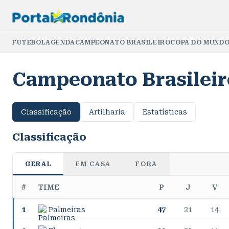
FUTEBOL
AGENDA
CAMPEONATO BRASILEIRO
COPA DO MUNDO
Campeonato Brasileir
Classificação
Artilharia
Estatísticas
Classificação
GERAL
EM CASA
FORA
#
TIME
P
J
V
1
Palmeiras
47
21
14