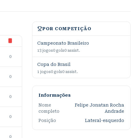
POR COMPETIÇÃO
Campeonato Brasileiro
13
jogos
0
gols
0
assist.
0
Copa do Brasil
1
jogos
0
gols
0
assist.
0
Informações
0
Nome
Felipe Jonatan Rocha
completo
Andrade
0
Posição
Lateral-esquerdo
0