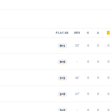
PLACAR
MIN
G
A
33'
0
0
0
0
×
1
-
0
0
0
0
×
0
25'
0
0
0
1
×
3
27'
0
0
0
3
×
0
-
0
0
0
3
×
2