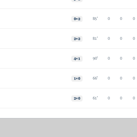
85'
0
0
0
0
×
2
81'
0
0
0
2
×
2
90'
0
0
0
4
×
1
66'
0
0
0
1
×
0
61'
0
0
0
2
×
0