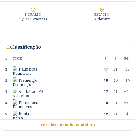
HORÁRIO
ESTÁDIO
17:00 (Brasília)
A definir
Classificação
#
TIME
P
J
SG
1
Palmeiras
47
21
+22
2
Flamengo
39
20
+19
3
Athletico-PR
37
21
+9
4
Fluminense
34
21
+5
5
Bahia
32
21
+4
Ver classificação completa