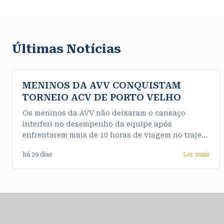
Últimas Notícias
MENINOS DA AVV CONQUISTAM
TORNEIO ACV DE PORTO VELHO
Os meninos da AVV não deixaram o cansaço
interferi no desempenho da equipe após
enfrentarem mais de 10 horas de viagem no trajeto
até a capital e de maneira convincente
há 29 dias
Ler mais
conquistaram o título da competição de forma
invicta. Nossos meninos do sub 16 fizeram uma
final muito emocionante e testaram o nervo da
equipe feminina