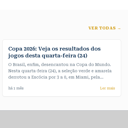
VER TODAS →
Copa 2026: Veja os resultados dos
jogos desta quarta-feira (24)
O Brasil, enfim, desencantou na Copa do Mundo.
Nesta quarta-feira (24), a seleção verde e amarela
derrotou a Escócia por 3 a 0, em Miami, pela
terceira e última rodada do Grupo C. De quebra,
há 1 mês
Ler mais
garantiu o primeiro objetivo do Mundial, que era
terminar o grupo na liderança, com sete pontos. >>
Veja os resultados dos jogos