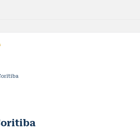
1
oritiba