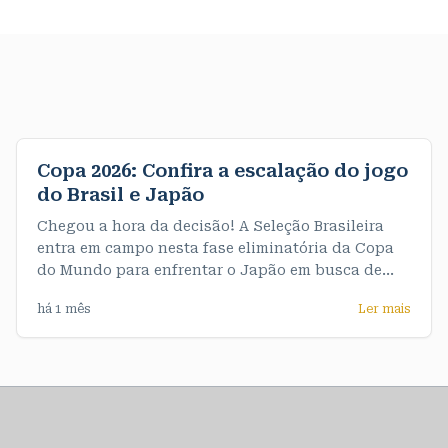
Copa 2026: Confira a escalação do jogo
do Brasil e Japão
Chegou a hora da decisão! A Seleção Brasileira
entra em campo nesta fase eliminatória da Copa
do Mundo para enfrentar o Japão em busca de
uma vaga nas oitavas de final. A partida acontece
há 1 mês
Ler mais
às 13h (horário de Rondônia). A partir de agora,
não há espaço para erros: quem vencer avança, e
quem perder se