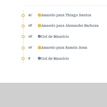
Amarelo para Thiago Santos
45
'
Amarelo para Alexander Barboza
38
'
⚽
Gol de Maurício
18
'
Amarelo para Ramón Sosa
16
'
⚽
Gol de Maurício
8
'