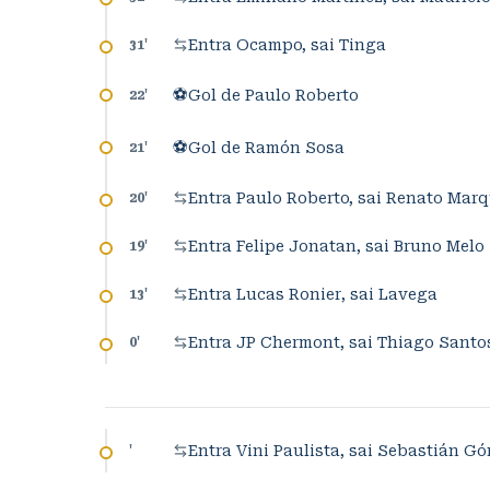
Entra Ocampo, sai Tinga
31
'
⚽
Gol de Paulo Roberto
22
'
⚽
Gol de Ramón Sosa
21
'
Entra Paulo Roberto, sai Renato Mar
20
'
Entra Felipe Jonatan, sai Bruno Melo
19
'
Entra Lucas Ronier, sai Lavega
13
'
Entra JP Chermont, sai Thiago Santo
0
'
Entra Vini Paulista, sai Sebastián G
'