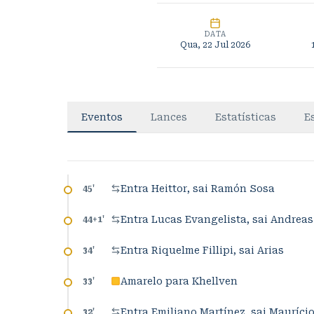
DATA
Qua, 22 Jul 2026
Eventos
Lances
Estatísticas
E
Entra Heittor, sai Ramón Sosa
45
'
Entra Lucas Evangelista, sai Andreas
44+1
'
Entra Riquelme Fillipi, sai Arias
34
'
Amarelo para Khellven
33
'
Entra Emiliano Martínez, sai Mauríci
32
'