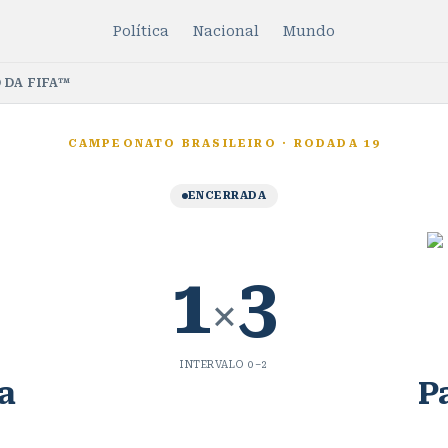
Política
Nacional
Mundo
 DA FIFA™
CAMPEONATO BRASILEIRO
·
RODADA 19
ENCERRADA
1
3
×
INTERVALO
0
–
2
a
P