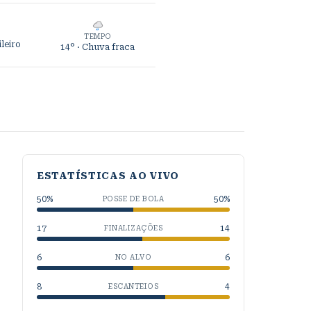
TEMPO
leiro
14°
· Chuva fraca
ESTATÍSTICAS AO VIVO
50
%
50
%
POSSE DE BOLA
17
14
FINALIZAÇÕES
6
6
NO ALVO
8
4
ESCANTEIOS