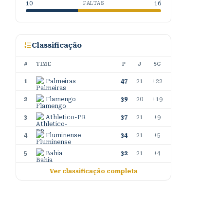
10
16
FALTAS
Classificação
#
TIME
P
J
SG
1
Palmeiras
47
21
+22
2
Flamengo
39
20
+19
3
Athletico-PR
37
21
+9
4
Fluminense
34
21
+5
5
Bahia
32
21
+4
Ver classificação completa