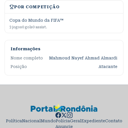
POR COMPETIÇÃO
Copa do Mundo da FIFA™
3
jogos
0
gols
0
assist.
Informações
Nome completo
Mahmoud Nayef Ahmad Almardi
Posição
Atacante
Política
Nacional
Mundo
Polícia
Geral
Expediente
Contato
Anuncie