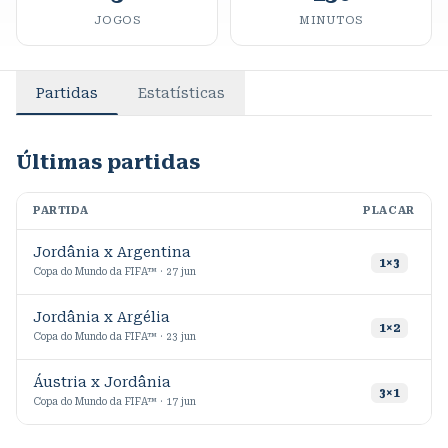
JOGOS
MINUTOS
Partidas
Estatísticas
Últimas partidas
PARTIDA
PLACAR
M
Jordânia x Argentina
4
1
×
3
Copa do Mundo da FIFA™ · 27 jun
Jordânia x Argélia
7
1
×
2
Copa do Mundo da FIFA™ · 23 jun
Áustria x Jordânia
3
×
1
Copa do Mundo da FIFA™ · 17 jun