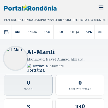
FUTEBOL
AGENDA
CAMPEONATO BRASILEIRO
COPA DO MUNDO 
GRE
SAO
REM
ATL
COR
16h00
18h30
Al-Mardi
Mahmoud Nayef Ahmad Almardi
Jordânia
·
Atacante
0
0
GOLS
ASSISTÊNCIAS
3
130