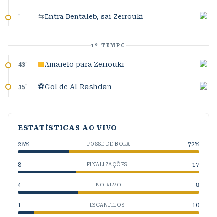
Entra Bentaleb, sai Zerrouki
'
1º TEMPO
Amarelo para Zerrouki
43
'
⚽
Gol de Al-Rashdan
35
'
ESTATÍSTICAS AO VIVO
28
%
72
%
POSSE DE BOLA
8
17
FINALIZAÇÕES
4
8
NO ALVO
1
10
ESCANTEIOS