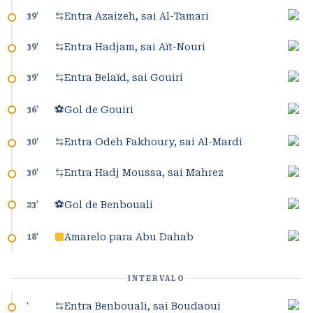
Entra Azaizeh, sai Al-Tamari
39
'
Entra Hadjam, sai Aït-Nouri
39
'
Entra Belaïd, sai Gouiri
39
'
⚽
Gol de Gouiri
36
'
Entra Odeh Fakhoury, sai Al-Mardi
30
'
Entra Hadj Moussa, sai Mahrez
30
'
⚽
Gol de Benbouali
23
'
Amarelo para Abu Dahab
18
'
INTERVALO
Entra Benbouali, sai Boudaoui
'