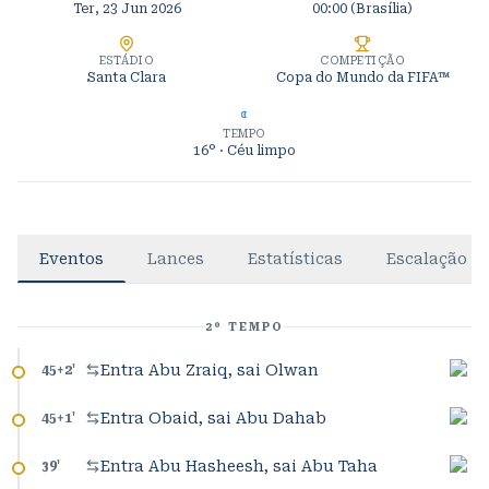
Ter, 23 Jun 2026
00:00
(Brasília)
ESTÁDIO
COMPETIÇÃO
Santa Clara
Copa do Mundo da FIFA™
TEMPO
16°
· Céu limpo
Eventos
Lances
Estatísticas
Escalação
2º TEMPO
Entra Abu Zraiq, sai Olwan
45+2
'
Entra Obaid, sai Abu Dahab
45+1
'
Entra Abu Hasheesh, sai Abu Taha
39
'