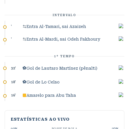
INTERVALO
Entra Al-Tamari, sai Azaizeh
'
Entra Al-Mardi, sai Odeh Fakhoury
'
1º TEMPO
⚽
Gol de Lautaro Martínez (pênalti)
32
'
⚽
Gol de Lo Celso
18
'
Amarelo para Abu Taha
16
'
ESTATÍSTICAS AO VIVO
POSSE DE BOLA