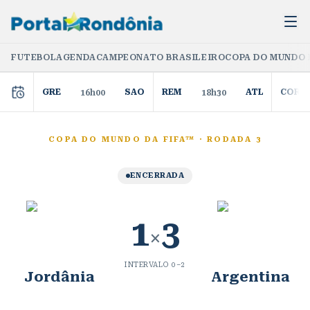
FUTEBOL
AGENDA
CAMPEONATO BRASILEIRO
COPA DO MUNDO 
GRE
SAO
REM
ATL
COR
16h00
18h30
COPA DO MUNDO DA FIFA™
·
RODADA 3
ENCERRADA
1
3
×
INTERVALO
0
–
2
Jordânia
Argentina