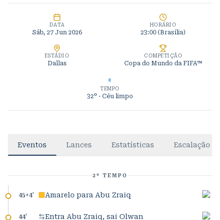
DATA
HORÁRIO
Sáb, 27 Jun 2026
23:00
(Brasília)
ESTÁDIO
COMPETIÇÃO
Dallas
Copa do Mundo da FIFA™
TEMPO
32°
· Céu limpo
Eventos
Lances
Estatísticas
Escalação
2º TEMPO
Amarelo para Abu Zraiq
45+4
'
Entra Abu Zraiq, sai Olwan
44
'