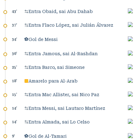
Entra Obaid, sai Abu Dahab
43
'
Entra Flaco López, sai Julián Álvarez
37
'
⚽
Gol de Messi
34
'
Entra Jamous, sai Al-Rashdan
30
'
Entra Barco, sai Simeone
25
'
Amarelo para Al-Arab
18
'
Entra Mac Allister, sai Nico Paz
15
'
Entra Messi, sai Lautaro Martínez
14
'
Entra Almada, sai Lo Celso
14
'
⚽
Gol de Al-Tamari
9
'