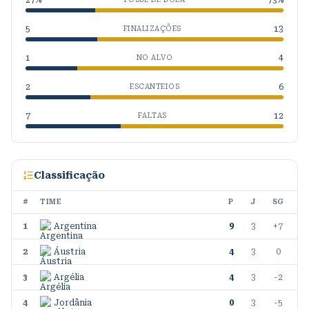
27
%
73
%
5
13
FINALIZAÇÕES
1
4
NO ALVO
2
6
ESCANTEIOS
7
12
FALTAS
Classificação
#
TIME
P
J
SG
1
Argentina
9
3
+7
2
Áustria
4
3
0
3
Argélia
4
3
-2
4
Jordânia
0
3
-5