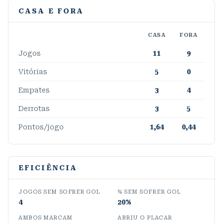
CASA E FORA
CASA
FORA
Jogos
11
9
Vitórias
5
0
Empates
3
4
Derrotas
3
5
Pontos/jogo
1,64
0,44
EFICIÊNCIA
JOGOS SEM SOFRER GOL
% SEM SOFRER GOL
4
20%
AMBOS MARCAM
ABRIU O PLACAR