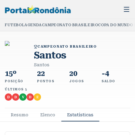
FUTEBOL
AGENDA
CAMPEONATO BRASILEIRO
COPA DO MUNDO 
CAMPEONATO BRASILEIRO
Santos
Santos
15º
22
20
-4
POSIÇÃO
PONTOS
JOGOS
SALDO
ÚLTIMOS 5
D
D
V
D
E
Resumo
Elenco
Estatísticas