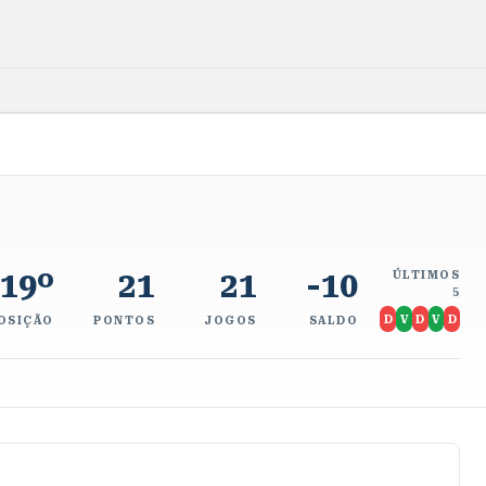
19º
21
21
-10
ÚLTIMOS
5
D
V
D
V
D
OSIÇÃO
PONTOS
JOGOS
SALDO