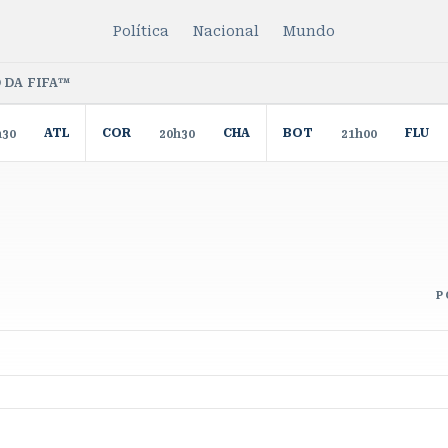
Política
Nacional
Mundo
 DA FIFA™
ATL
COR
CHA
BOT
FLU
h30
20h30
21h00
P