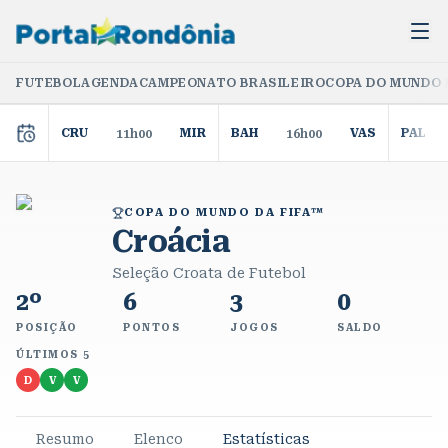
FUTEBOL
AGENDA
CAMPEONATO BRASILEIRO
COPA DO MUNDO 
CRU
MIR
BAH
VAS
PAL
11h00
16h00
COPA DO MUNDO DA FIFA™
Croácia
Seleção Croata de Futebol
2º
6
3
0
POSIÇÃO
PONTOS
JOGOS
SALDO
ÚLTIMOS 5
D
V
V
Resumo
Elenco
Estatísticas