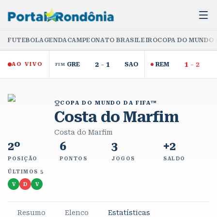
FUTEBOL
AGENDA
CAMPEONATO BRASILEIRO
COPA DO MUNDO 
2
-
1
1
-
2
AO VIVO
GRE
SAO
REM
FIM
COPA DO MUNDO DA FIFA™
Costa do Marfim
Costa do Marfim
2º
6
3
+2
POSIÇÃO
PONTOS
JOGOS
SALDO
ÚLTIMOS 5
V
D
V
Resumo
Elenco
Estatísticas