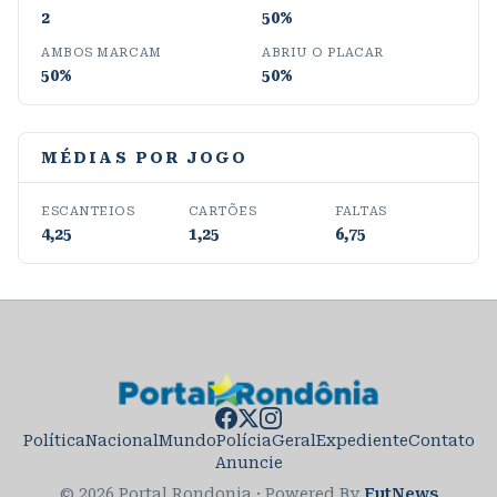
2
50%
AMBOS MARCAM
ABRIU O PLACAR
50%
50%
MÉDIAS POR JOGO
ESCANTEIOS
CARTÕES
FALTAS
4,25
1,25
6,75
Política
Nacional
Mundo
Polícia
Geral
Expediente
Contato
Anuncie
© 2026 Portal Rondonia
·
Powered By
FutNews