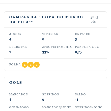
CAMPANHA
· COPA DO MUNDO
2
º ·
3
pts
DA FIFA™
JOGOS
VITÓRIAS
EMPATES
4
0
3
DERROTAS
APROVEITAMENTO
PONTOS/JOGO
1
33%
0,75
FORMA
E
E
E
GOLS
MARCADOS
SOFRIDOS
SALDO
4
5
-1
GOLS/JOGO
MARCADOS/JOGO
SOFRIDOS/JOGO