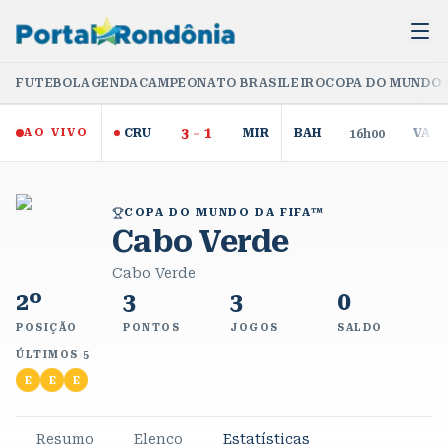
FUTEBOL
AGENDA
CAMPEONATO BRASILEIRO
COPA DO MUNDO 
3
-
1
AO VIVO
CRU
MIR
BAH
VAS
16h00
COPA DO MUNDO DA FIFA™
Cabo Verde
Cabo Verde
2º
3
3
0
POSIÇÃO
PONTOS
JOGOS
SALDO
ÚLTIMOS 5
E
E
E
Resumo
Elenco
Estatísticas