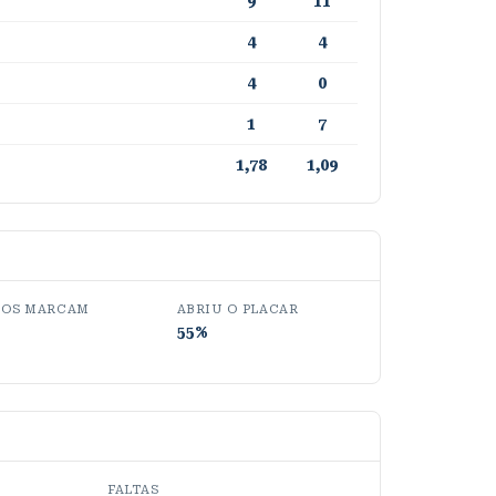
9
11
4
4
4
0
1
7
1,78
1,09
OS MARCAM
ABRIU O PLACAR
55%
FALTAS