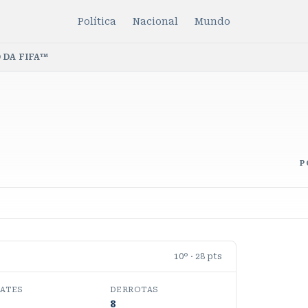
Política
Nacional
Mundo
 DA FIFA™
P
10
º ·
28
pts
ATES
DERROTAS
8