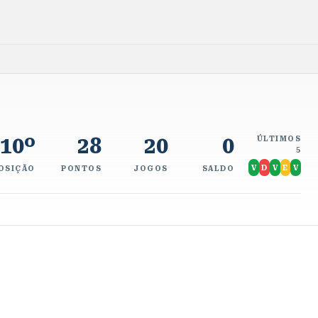
10º
28
20
0
ÚLTIMOS
5
V
D
V
E
V
OSIÇÃO
PONTOS
JOGOS
SALDO