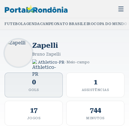
FUTEBOL
AGENDA
CAMPEONATO BRASILEIRO
COPA DO MUNDO 
Zapelli
Bruno Zapelli
Athletico-PR
·
Meio-campo
0
1
GOLS
ASSISTÊNCIAS
17
744
JOGOS
MINUTOS