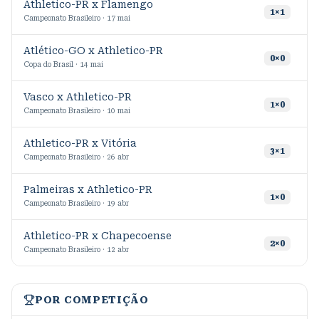
Athletico-PR x Flamengo
6
1
×
1
Campeonato Brasileiro · 17 mai
Atlético-GO x Athletico-PR
2
0
×
0
Copa do Brasil · 14 mai
Vasco x Athletico-PR
2
1
×
0
Campeonato Brasileiro · 10 mai
Athletico-PR x Vitória
2
3
×
1
Campeonato Brasileiro · 26 abr
Palmeiras x Athletico-PR
3
1
×
0
Campeonato Brasileiro · 19 abr
Athletico-PR x Chapecoense
4
2
×
0
Campeonato Brasileiro · 12 abr
POR COMPETIÇÃO