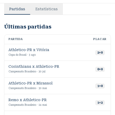
Partidas
Estatísticas
Últimas partidas
PARTIDA
PLACAR
M
Athletico-PR x Vitória
1
2
×
0
Copa do Brasil · 3 ago
Corinthians x Athletico-PR
0
×
0
Campeonato Brasileiro · 30 jul
Athletico-PR x Mirassol
4
1
×
0
Campeonato Brasileiro · 30 mai
Remo x Athletico-PR
4
1
×
2
Campeonato Brasileiro · 24 mai