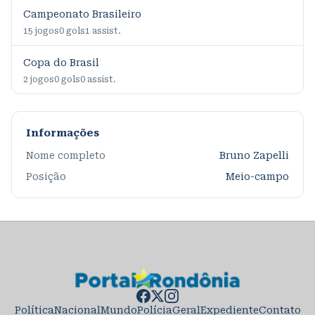
Campeonato Brasileiro
15
jogos
0
gols
1
assist.
Copa do Brasil
2
jogos
0
gols
0
assist.
Informações
Nome completo
Bruno Zapelli
Posição
Meio-campo
Política
Nacional
Mundo
Polícia
Geral
Expediente
Contato