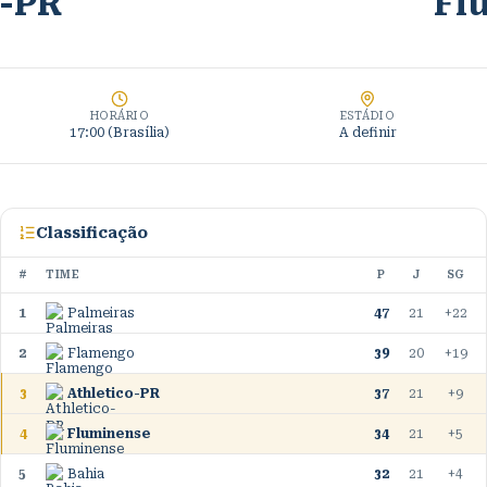
o-PR
Fl
HORÁRIO
ESTÁDIO
17:00 (Brasília)
A definir
Classificação
#
TIME
P
J
SG
1
Palmeiras
47
21
+22
2
Flamengo
39
20
+19
3
Athletico-PR
37
21
+9
4
Fluminense
34
21
+5
5
Bahia
32
21
+4