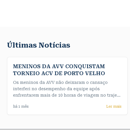
Últimas Notícias
MENINOS DA AVV CONQUISTAM
TORNEIO ACV DE PORTO VELHO
Os meninos da AVV não deixaram o cansaço
interferi no desempenho da equipe após
enfrentarem mais de 10 horas de viagem no trajeto
até a capital e de maneira convincente
há 1 mês
Ler mais
conquistaram o título da competição de forma
invicta. Nossos meninos do sub 16 fizeram uma
final muito emocionante e testaram o nervo da
equipe feminina