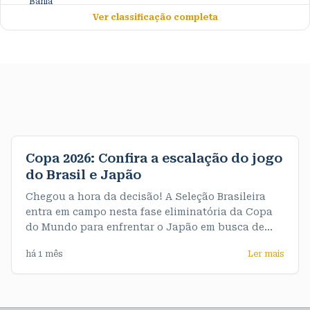
Ver classificação completa
Copa 2026: Confira a escalação do jogo
do Brasil e Japão
Chegou a hora da decisão! A Seleção Brasileira
entra em campo nesta fase eliminatória da Copa
do Mundo para enfrentar o Japão em busca de
uma vaga nas oitavas de final. A partida acontece
há 1 mês
Ler mais
às 13h (horário de Rondônia). A partir de agora,
não há espaço para erros: quem vencer avança, e
quem perder se