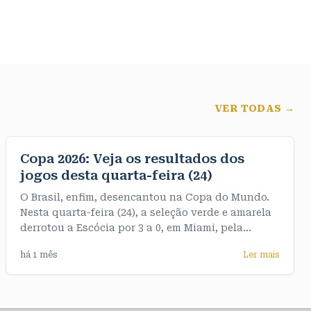
VER TODAS →
Copa 2026: Veja os resultados dos
jogos desta quarta-feira (24)
O Brasil, enfim, desencantou na Copa do Mundo.
Nesta quarta-feira (24), a seleção verde e amarela
derrotou a Escócia por 3 a 0, em Miami, pela
terceira e última rodada do Grupo C. De quebra,
há 1 mês
Ler mais
garantiu o primeiro objetivo do Mundial, que era
terminar o grupo na liderança, com sete pontos. >>
Veja os resultados dos jogos