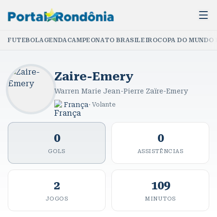
FUTEBOL
AGENDA
CAMPEONATO BRASILEIRO
COPA DO MUNDO 
Zaire-Emery
Warren Marie Jean-Pierre Zaïre-Emery
França
·
Volante
0
0
GOLS
ASSISTÊNCIAS
2
109
JOGOS
MINUTOS