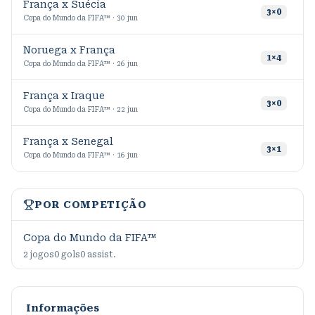
França x Suécia
3
×
0
Copa do Mundo da FIFA™ · 30 jun
Noruega x França
1
×
4
Copa do Mundo da FIFA™ · 26 jun
França x Iraque
3
×
0
Copa do Mundo da FIFA™ · 22 jun
França x Senegal
3
×
1
Copa do Mundo da FIFA™ · 16 jun
POR COMPETIÇÃO
Copa do Mundo da FIFA™
2
jogos
0
gols
0
assist.
Informações