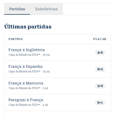
Partidas
Estatísticas
Últimas partidas
PARTIDA
PLACAR
M
França x Inglaterra
9
4
×
6
Copa do Mundo da FIFA™ · 18 jul
França x Espanha
0
×
2
Copa do Mundo da FIFA™ · 14 jul
França x Marrocos
1
2
×
0
Copa do Mundo da FIFA™ · 9 jul
Paraguai x França
0
×
1
Copa do Mundo da FIFA™ · 4 jul