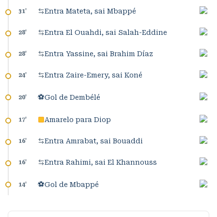
Entra Mateta, sai Mbappé
31
'
Entra El Ouahdi, sai Salah-Eddine
28
'
Entra Yassine, sai Brahim Díaz
28
'
Entra Zaire-Emery, sai Koné
24
'
⚽
Gol de Dembélé
20
'
Amarelo para Diop
17
'
Entra Amrabat, sai Bouaddi
16
'
Entra Rahimi, sai El Khannouss
16
'
⚽
Gol de Mbappé
14
'