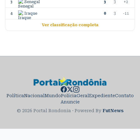
3
Senegal
3
3
+2
4
Iraque
0
3
-11
Ver classificação completa
Política
Nacional
Mundo
Polícia
Geral
Expediente
Contato
Anuncie
© 2026 Portal Rondonia
·
Powered By
FutNews