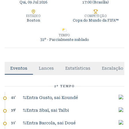
Qui, 09 Jul 2026
17:00
(Brasília)
ESTÁDIO
COMPETIÇÃO
Boston
Copa do Mundo da FIFA™
TEMPO
32°
· Parcialmente nublado
Eventos
Lances
Estatísticas
Escalação
2º TEMPO
Entra Gusto, sai Koundé
41
'
Entra Sbaï, sai Talbi
39
'
Entra Barcola, sai Doué
31
'