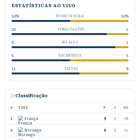
ESTATÍSTICAS AO VIVO
50
%
50
%
POSSE DE BOLA
22
5
FINALIZAÇÕES
8
1
NO ALVO
5
5
ESCANTEIOS
11
8
FALTAS
Classificação
#
TIME
P
J
SG
1
França
9
3
+8
2
Noruega
6
3
+1