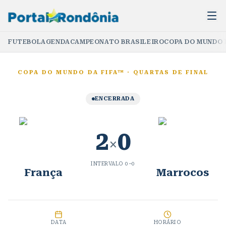
FUTEBOL
AGENDA
CAMPEONATO BRASILEIRO
COPA DO MUNDO 
COPA DO MUNDO DA FIFA™
·
QUARTAS DE FINAL
ENCERRADA
2
0
×
INTERVALO
0
–
0
França
Marrocos
DATA
HORÁRIO