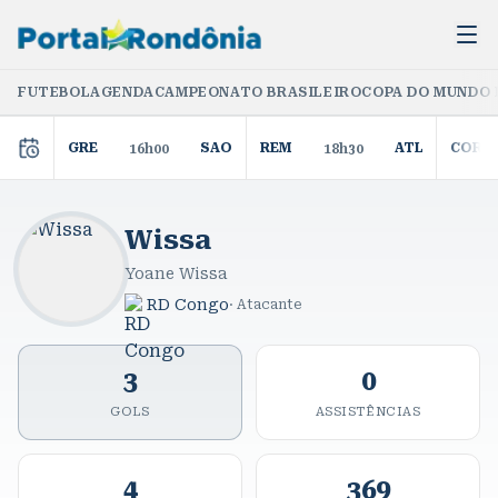
FUTEBOL
AGENDA
CAMPEONATO BRASILEIRO
COPA DO MUNDO 
GRE
SAO
REM
ATL
COR
16h00
18h30
Wissa
Yoane Wissa
RD Congo
·
Atacante
3
0
GOLS
ASSISTÊNCIAS
4
369