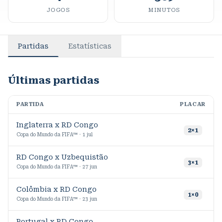
JOGOS
MINUTOS
Partidas
Estatísticas
Últimas partidas
PARTIDA
PLACAR
M
Inglaterra x RD Congo
9
2
×
1
Copa do Mundo da FIFA™ · 1 jul
RD Congo x Uzbequistão
9
3
×
1
Copa do Mundo da FIFA™ · 27 jun
Colômbia x RD Congo
9
1
×
0
Copa do Mundo da FIFA™ · 23 jun
Portugal x RD Congo