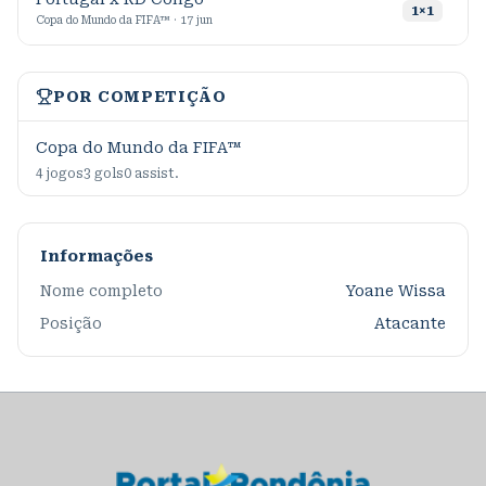
9
1
×
1
Copa do Mundo da FIFA™ · 17 jun
POR COMPETIÇÃO
Copa do Mundo da FIFA™
4
jogos
3
gols
0
assist.
Informações
Nome completo
Yoane Wissa
Posição
Atacante