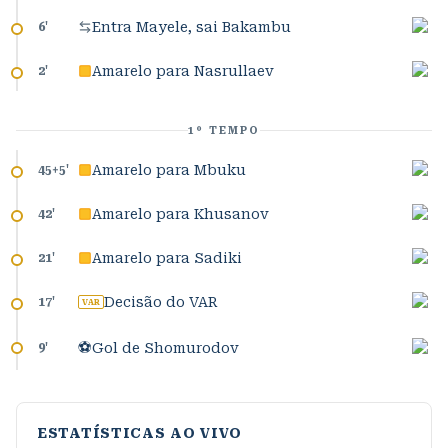
Entra Mayele, sai Bakambu
6
'
Amarelo para Nasrullaev
2
'
1º TEMPO
Amarelo para Mbuku
45+5
'
Amarelo para Khusanov
42
'
Amarelo para Sadiki
21
'
Decisão do VAR
17
'
VAR
⚽
Gol de Shomurodov
9
'
ESTATÍSTICAS AO VIVO