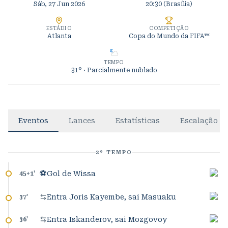
Sáb, 27 Jun 2026
20:30
(Brasília)
ESTÁDIO
COMPETIÇÃO
Atlanta
Copa do Mundo da FIFA™
TEMPO
31°
· Parcialmente nublado
Eventos
Lances
Estatísticas
Escalação
2º TEMPO
⚽
Gol de Wissa
45+1
'
Entra Joris Kayembe, sai Masuaku
37
'
Entra Iskanderov, sai Mozgovoy
36
'