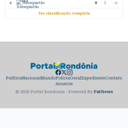
4
Uzbequistão
0
3
-9
Ver classificação completa
Política
Nacional
Mundo
Polícia
Geral
Expediente
Contato
Anuncie
© 2026 Portal Rondonia
·
Powered By
FutNews