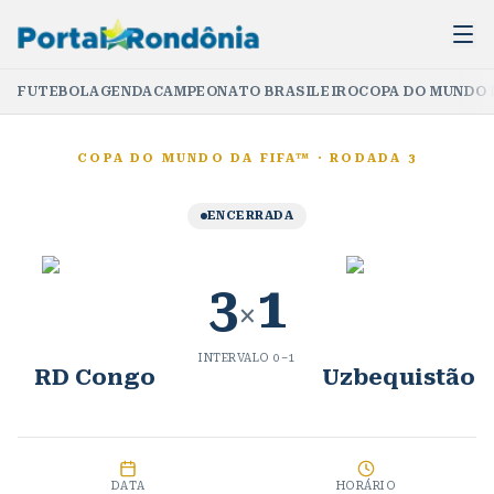
FUTEBOL
AGENDA
CAMPEONATO BRASILEIRO
COPA DO MUNDO 
COPA DO MUNDO DA FIFA™
·
RODADA 3
ENCERRADA
3
1
×
INTERVALO
0
–
1
RD Congo
Uzbequistão
DATA
HORÁRIO