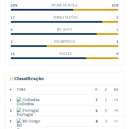
58
%
42
%
POSSE DE BOLA
17
3
FINALIZAÇÕES
4
1
NO ALVO
2
4
ESCANTEIOS
14
6
FALTAS
Classificação
#
TIME
P
J
SG
1
Colômbia
7
3
+3
2
Portugal
5
3
+5
3
RD Congo
4
3
+1