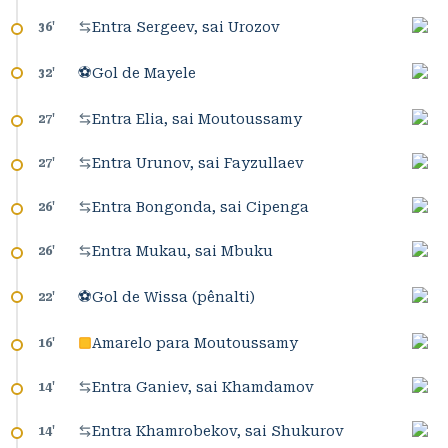
Entra Sergeev, sai Urozov
36
'
⚽
Gol de Mayele
32
'
Entra Elia, sai Moutoussamy
27
'
Entra Urunov, sai Fayzullaev
27
'
Entra Bongonda, sai Cipenga
26
'
Entra Mukau, sai Mbuku
26
'
⚽
Gol de Wissa (pênalti)
22
'
Amarelo para Moutoussamy
16
'
Entra Ganiev, sai Khamdamov
14
'
Entra Khamrobekov, sai Shukurov
14
'