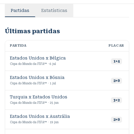
Partidas
Estatísticas
Últimas partidas
PARTIDA
PLACAR
M
Estados Unidos x Bélgica
1
×
4
Copa do Mundo da FIFA™ · 6 jul
Estados Unidos x Bósnia
2
×
0
Copa do Mundo da FIFA™ · 1 jul
Turquia x Estados Unidos
6
3
×
2
Copa do Mundo da FIFA™ · 25 jun
Estados Unidos x Austrália
2
×
0
Copa do Mundo da FIFA™ · 19 jun