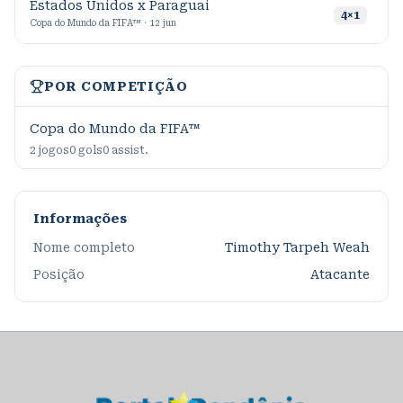
Estados Unidos x Paraguai
1
4
×
1
Copa do Mundo da FIFA™ · 12 jun
POR COMPETIÇÃO
Copa do Mundo da FIFA™
2
jogos
0
gols
0
assist.
Informações
Nome completo
Timothy Tarpeh Weah
Posição
Atacante