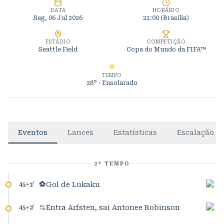
DATA
HORÁRIO
Seg, 06 Jul 2026
21:00
(Brasília)
ESTÁDIO
COMPETIÇÃO
Seattle Field
Copa do Mundo da FIFA™
TEMPO
28°
· Ensolarado
Eventos
Lances
Estatísticas
Escalação
2º TEMPO
⚽
Gol de Lukaku
45+3
'
Entra Arfsten, sai Antonee Robinson
45+2
'