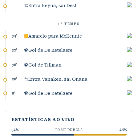
Entra Reyna, sai Dest
'
1º TEMPO
Amarelo para McKennie
34
'
⚽
Gol de De Ketelaere
32
'
⚽
Gol de Tillman
30
'
Entra Vanaken, sai Onana
20
'
⚽
Gol de De Ketelaere
8
'
ESTATÍSTICAS AO VIVO
54
%
46
%
POSSE DE BOLA