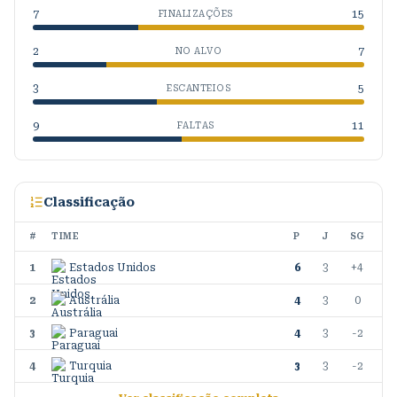
7
15
FINALIZAÇÕES
2
7
NO ALVO
3
5
ESCANTEIOS
9
11
FALTAS
Classificação
#
TIME
P
J
SG
1
Estados Unidos
6
3
+4
2
Austrália
4
3
0
3
Paraguai
4
3
-2
4
Turquia
3
3
-2