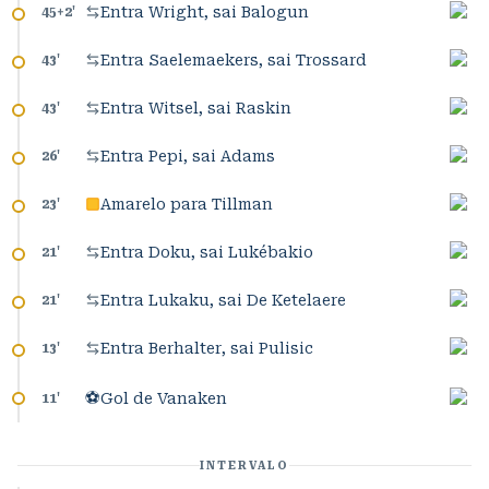
Entra Wright, sai Balogun
45+2
'
Entra Saelemaekers, sai Trossard
43
'
Entra Witsel, sai Raskin
43
'
Entra Pepi, sai Adams
26
'
Amarelo para Tillman
23
'
Entra Doku, sai Lukébakio
21
'
Entra Lukaku, sai De Ketelaere
21
'
Entra Berhalter, sai Pulisic
13
'
⚽
Gol de Vanaken
11
'
INTERVALO