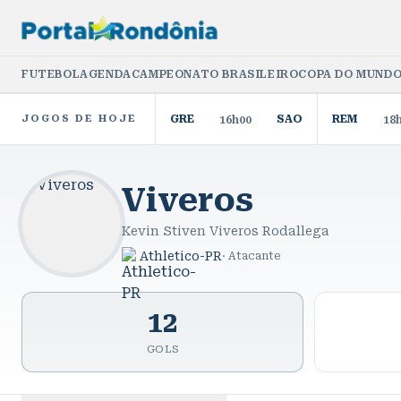
FUTEBOL
AGENDA
CAMPEONATO BRASILEIRO
COPA DO MUNDO
JOGOS DE HOJE
GRE
SAO
REM
16h00
18
Viveros
Kevin Stiven Viveros Rodallega
Athletico-PR
·
Atacante
12
GOLS