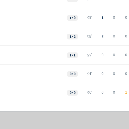
98'
1
0
0
1
×
0
85'
2
0
0
1
×
2
97'
0
0
0
1
×
1
94'
0
0
0
0
×
0
90'
0
0
1
0
×
0