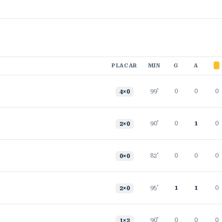
PLACAR
MIN
G
A
99'
0
0
0
4
×
0
90'
0
1
0
2
×
0
82'
0
0
0
0
×
0
95'
1
1
0
2
×
0
90'
0
0
0
1
×
2