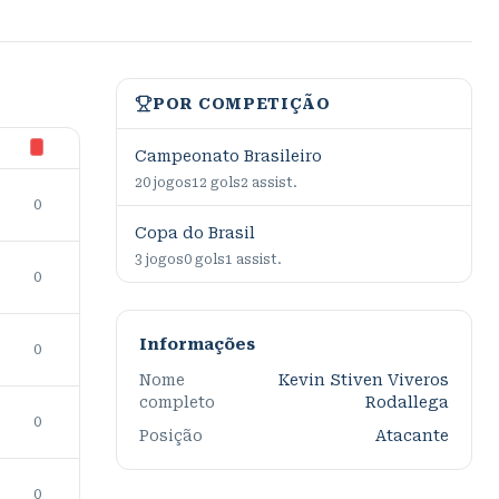
POR COMPETIÇÃO
Campeonato Brasileiro
20
jogos
12
gols
2
assist.
0
Copa do Brasil
3
jogos
0
gols
1
assist.
0
Informações
0
Nome
Kevin Stiven Viveros
completo
Rodallega
0
Posição
Atacante
0