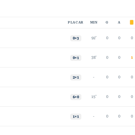
PLACAR
MIN
G
A
92'
0
0
0
0
×
3
38'
0
0
1
0
×
1
-
0
0
0
2
×
1
15'
0
0
0
6
×
0
-
0
0
0
1
×
1