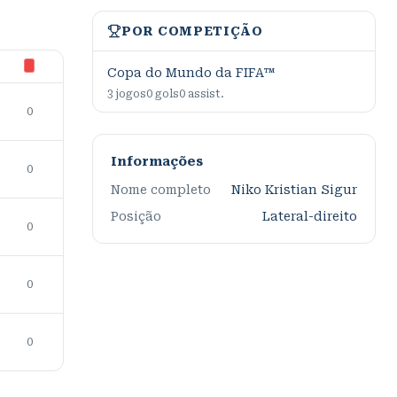
POR COMPETIÇÃO
Copa do Mundo da FIFA™
3
jogos
0
gols
0
assist.
0
Informações
0
Nome completo
Niko Kristian Sigur
Posição
Lateral-direito
0
0
0