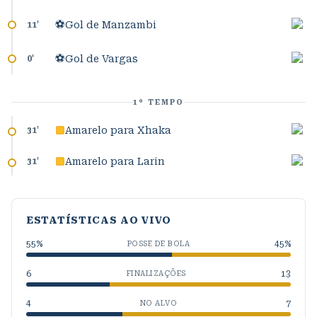
⚽
Gol de Manzambi
11
'
⚽
Gol de Vargas
0
'
1º TEMPO
Amarelo para Xhaka
31
'
Amarelo para Larin
31
'
ESTATÍSTICAS AO VIVO
55
%
45
%
POSSE DE BOLA
6
13
FINALIZAÇÕES
4
7
NO ALVO