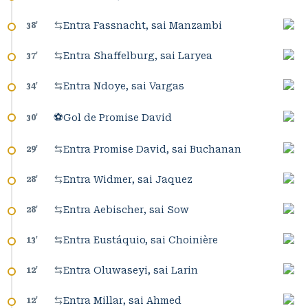
Entra Fassnacht, sai Manzambi
38
'
Entra Shaffelburg, sai Laryea
37
'
Entra Ndoye, sai Vargas
34
'
⚽
Gol de Promise David
30
'
Entra Promise David, sai Buchanan
29
'
Entra Widmer, sai Jaquez
28
'
Entra Aebischer, sai Sow
28
'
Entra Eustáquio, sai Choinière
13
'
Entra Oluwaseyi, sai Larin
12
'
Entra Millar, sai Ahmed
12
'