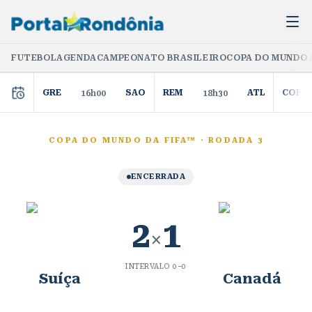
FUTEBOL
AGENDA
CAMPEONATO BRASILEIRO
COPA DO MUNDO 
GRE
SAO
REM
ATL
COR
16h00
18h30
COPA DO MUNDO DA FIFA™
·
RODADA 3
ENCERRADA
2
1
×
INTERVALO
0
–
0
Suíça
Canadá