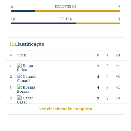
2
7
ESCANTEIOS
19
13
FALTAS
Classificação
#
TIME
P
J
SG
1
Suíça
7
3
+4
2
Canadá
4
3
+5
3
Bósnia
4
3
-1
4
Catar
1
3
-8
Ver classificação completa