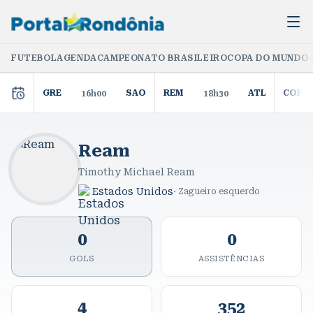
FUTEBOL
AGENDA
CAMPEONATO BRASILEIRO
COPA DO MUNDO 
GRE
SAO
REM
ATL
COR
16h00
18h30
Ream
Timothy Michael Ream
Estados Unidos
·
Zagueiro esquerdo
0
0
GOLS
ASSISTÊNCIAS
4
352