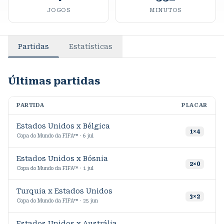
JOGOS
MINUTOS
Partidas
Estatísticas
Últimas partidas
PARTIDA
PLACAR
M
Estados Unidos x Bélgica
1
1
×
4
Copa do Mundo da FIFA™ · 6 jul
Estados Unidos x Bósnia
1
2
×
0
Copa do Mundo da FIFA™ · 1 jul
Turquia x Estados Unidos
3
×
2
Copa do Mundo da FIFA™ · 25 jun
Estados Unidos x Austrália