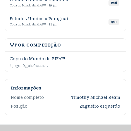
5
2
×
0
Copa do Mundo da FIFA™ · 19 jun
Estados Unidos x Paraguai
9
4
×
1
Copa do Mundo da FIFA™ · 12 jun
POR COMPETIÇÃO
Copa do Mundo da FIFA™
4
jogos
0
gols
0
assist.
Informações
Nome completo
Timothy Michael Ream
Posição
Zagueiro esquerdo