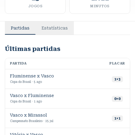
JOGOS
MINUTOS
Partidas
Estatísticas
Últimas partidas
PARTIDA
PLACAR
M
Fluminense x Vasco
9
1
×
3
Copa do Brasil · 5 ago
Vasco x Fluminense
9
0
×
0
Copa do Brasil · 1 ago
Vasco x Mirassol
1
×
1
Campeonato Brasileiro · 25 jul
Vitória x Vasco