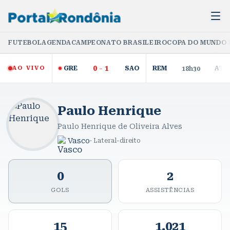
FUTEBOL
AGENDA
CAMPEONATO BRASILEIRO
COPA DO MUNDO 
0
-
1
AO VIVO
GRE
SAO
REM
ATL
18h30
Paulo Henrique
Paulo Henrique de Oliveira Alves
Vasco
·
Lateral-direito
0
2
GOLS
ASSISTÊNCIAS
15
1.021