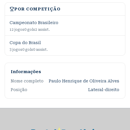
POR COMPETIÇÃO
Campeonato Brasileiro
12
jogos
0
gols
2
assist.
Copa do Brasil
3
jogos
0
gols
0
assist.
Informações
Nome completo
Paulo Henrique de Oliveira Alves
Posição
Lateral-direito