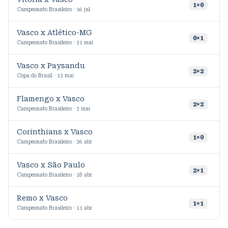
1
×
0
Campeonato Brasileiro · 16 jul
Vasco x Atlético-MG
1
0
×
1
Campeonato Brasileiro · 31 mai
Vasco x Paysandu
5
2
×
2
Copa do Brasil · 13 mai
Flamengo x Vasco
6
2
×
2
Campeonato Brasileiro · 3 mai
Corinthians x Vasco
7
1
×
0
Campeonato Brasileiro · 26 abr
Vasco x São Paulo
4
2
×
1
Campeonato Brasileiro · 18 abr
Remo x Vasco
9
1
×
1
Campeonato Brasileiro · 11 abr