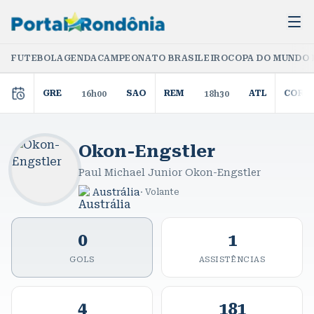
FUTEBOL
AGENDA
CAMPEONATO BRASILEIRO
COPA DO MUNDO 
GRE
SAO
REM
ATL
COR
16h00
18h30
Okon-Engstler
Paul Michael Junior Okon-Engstler
Austrália
·
Volante
0
1
GOLS
ASSISTÊNCIAS
4
181