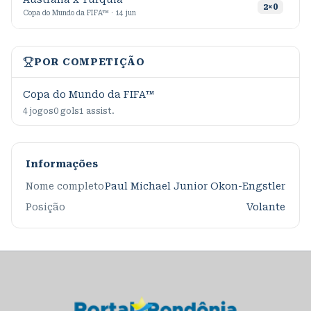
8
2
×
0
Copa do Mundo da FIFA™ · 14 jun
POR COMPETIÇÃO
Copa do Mundo da FIFA™
4
jogos
0
gols
1
assist.
Informações
Nome completo
Paul Michael Junior Okon-Engstler
Posição
Volante