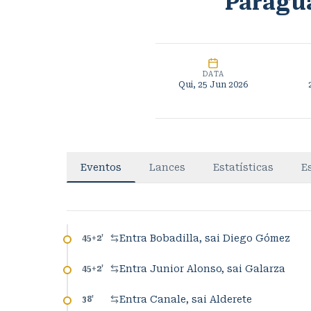
Paragu
DATA
Qui, 25 Jun 2026
Eventos
Lances
Estatísticas
E
Entra Bobadilla, sai Diego Gómez
45+2
'
Entra Junior Alonso, sai Galarza
45+2
'
Entra Canale, sai Alderete
38
'