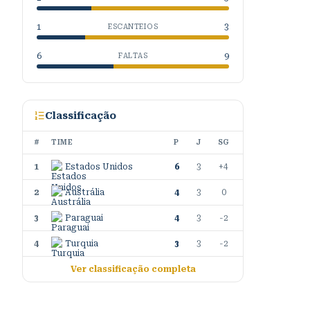
1
3
ESCANTEIOS
6
9
FALTAS
Classificação
#
TIME
P
J
SG
1
Estados Unidos
6
3
+4
2
Austrália
4
3
0
3
Paraguai
4
3
-2
4
Turquia
3
3
-2
Ver classificação completa