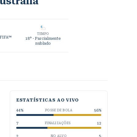
ustrália
TEMPO
 FIFA™
18°
· Parcialmente
nublado
ESTATÍSTICAS AO VIVO
44
%
56
%
POSSE DE BOLA
7
12
FINALIZAÇÕES
2
5
NO ALVO