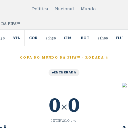
Política
Nacional
Mundo
 DA FIFA™
ATL
COR
CHA
BOT
FLU
h30
20h30
21h00
COPA DO MUNDO DA FIFA™
·
RODADA 3
ENCERRADA
0
0
×
INTERVALO
0
–
0