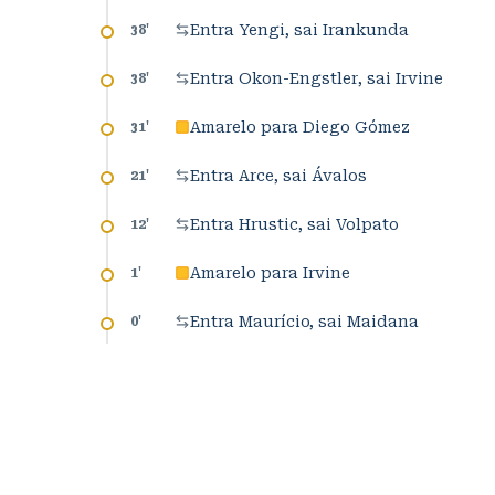
Entra Yengi, sai Irankunda
38
'
Entra Okon-Engstler, sai Irvine
38
'
Amarelo para Diego Gómez
31
'
Entra Arce, sai Ávalos
21
'
Entra Hrustic, sai Volpato
12
'
Amarelo para Irvine
1
'
Entra Maurício, sai Maidana
0
'