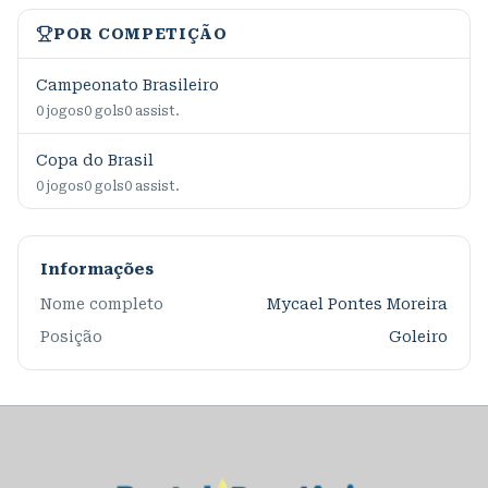
POR COMPETIÇÃO
Campeonato Brasileiro
0
jogos
0
gols
0
assist.
Copa do Brasil
0
jogos
0
gols
0
assist.
Informações
Nome completo
Mycael Pontes Moreira
Posição
Goleiro