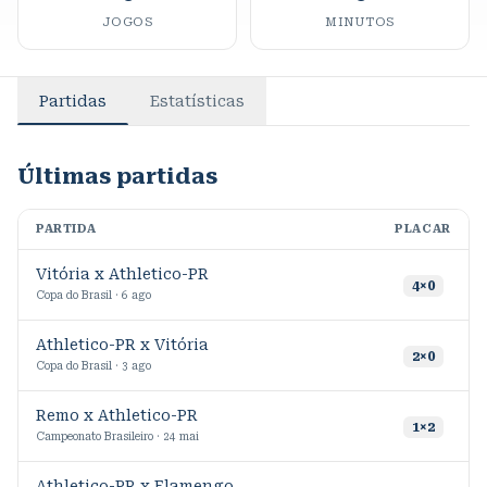
JOGOS
MINUTOS
Partidas
Estatísticas
Últimas partidas
PARTIDA
PLACAR
M
Vitória x Athletico-PR
4
×
0
Copa do Brasil · 6 ago
Athletico-PR x Vitória
2
×
0
Copa do Brasil · 3 ago
Remo x Athletico-PR
1
×
2
Campeonato Brasileiro · 24 mai
Athletico-PR x Flamengo