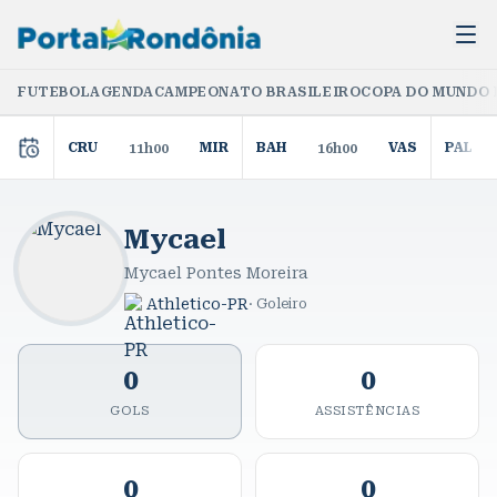
FUTEBOL
AGENDA
CAMPEONATO BRASILEIRO
COPA DO MUNDO 
CRU
MIR
BAH
VAS
PAL
11h00
16h00
Mycael
Mycael Pontes Moreira
Athletico-PR
·
Goleiro
0
0
GOLS
ASSISTÊNCIAS
0
0