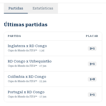
Partidas
Estatísticas
Últimas partidas
PARTIDA
PLACAR
M
Inglaterra x RD Congo
9
2
×
1
Copa do Mundo da FIFA™ · 1 jul
RD Congo x Uzbequistão
7
3
×
1
Copa do Mundo da FIFA™ · 27 jun
Colômbia x RD Congo
8
1
×
0
Copa do Mundo da FIFA™ · 23 jun
Portugal x RD Congo
9
1
×
1
Copa do Mundo da FIFA™ · 17 jun