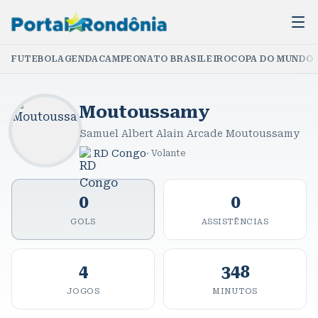
FUTEBOL
AGENDA
CAMPEONATO BRASILEIRO
COPA DO MUNDO 
Moutoussamy
Samuel Albert Alain Arcade Moutoussamy
RD Congo
·
Volante
0
0
GOLS
ASSISTÊNCIAS
4
348
JOGOS
MINUTOS