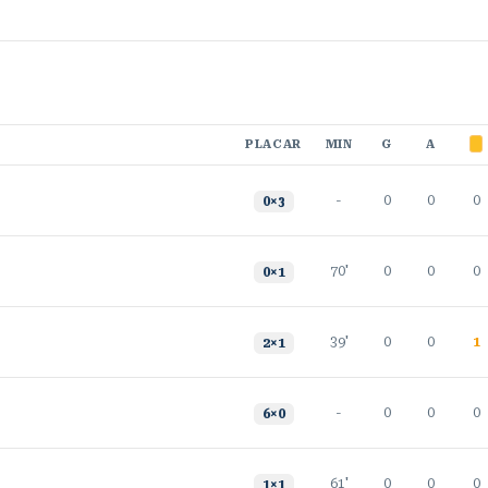
PLACAR
MIN
G
A
-
0
0
0
0
×
3
70'
0
0
0
0
×
1
39'
0
0
1
2
×
1
-
0
0
0
6
×
0
61'
0
0
0
1
×
1