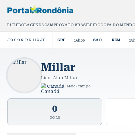
FUTEBOL
AGENDA
CAMPEONATO BRASILEIRO
COPA DO MUNDO
JOGOS DE HOJE
GRE
SAO
REM
16h00
18
Millar
Liam Alan Millar
Canadá
·
Meio-campo
0
GOLS