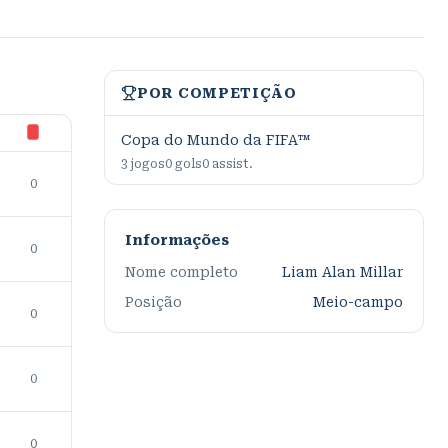
POR COMPETIÇÃO
Copa do Mundo da FIFA™
3
jogos
0
gols
0
assist.
0
Informações
0
Nome completo
Liam Alan Millar
Posição
Meio-campo
0
0
0