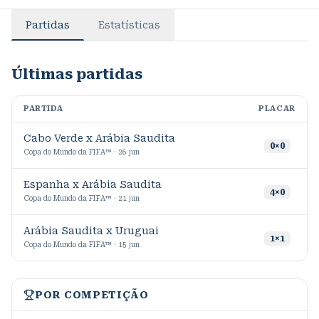
Partidas
Estatísticas
Últimas partidas
PARTIDA
PLACAR
M
Cabo Verde x Arábia Saudita
6
0
×
0
Copa do Mundo da FIFA™ · 26 jun
Espanha x Arábia Saudita
4
×
0
Copa do Mundo da FIFA™ · 21 jun
Arábia Saudita x Uruguai
1
×
1
Copa do Mundo da FIFA™ · 15 jun
POR COMPETIÇÃO