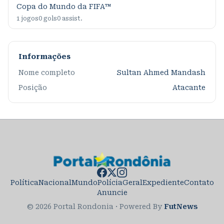
Copa do Mundo da FIFA™
1
jogos
0
gols
0
assist.
Informações
Nome completo
Sultan Ahmed Mandash
Posição
Atacante
Política
Nacional
Mundo
Polícia
Geral
Expediente
Contato
Anuncie
© 2026 Portal Rondonia
·
Powered By
FutNews