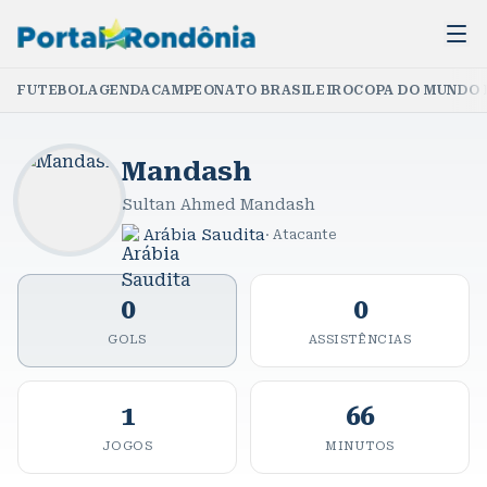
FUTEBOL
AGENDA
CAMPEONATO BRASILEIRO
COPA DO MUNDO 
Mandash
Sultan Ahmed Mandash
Arábia Saudita
·
Atacante
0
0
GOLS
ASSISTÊNCIAS
1
66
JOGOS
MINUTOS